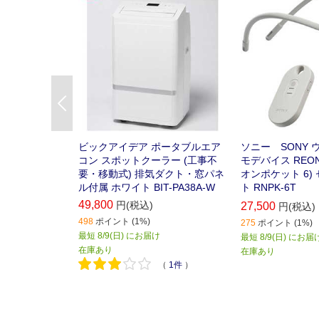
ン。
Previous
ビックアイデア ポータブルエア
ソニー SONY
コン スポットクーラー (工事不
モデバイス REON 
要・移動式) 排気ダクト・窓パネ
オンポケット 6)
ル付属 ホワイト BIT-PA38A-W
ト RNPK-6T
49,800
円(税込)
27,500
円(税込)
498
ポイント (1%)
275
ポイント (1%)
最短 8/9(日) にお届け
最短 8/9(日) にお届
在庫あり
在庫あり
（
1件
）