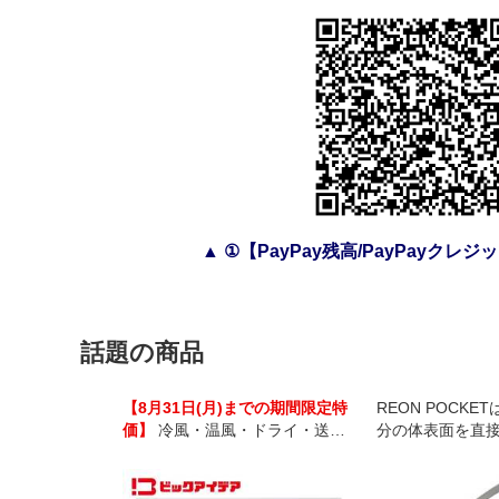
▲ ①【PayPay残高/PayPayクレ
話題の商品
【8月31日(月)までの期間限定特
REON POCK
価】
冷風・温風・ドライ・送風
分の体表面を直
の1台4役でオールシーズン対応。
たりすることの
インバーター制御で、より快適に
ルサーモデバイ
使えるポータブルルームエアコ