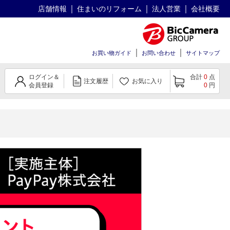
店舗情報
住まいのリフォーム
法人営業
会社概要
お買い物ガイド
お問い合わせ
サイトマップ
ログイン＆
合計
0
点
注文履歴
お気に入り
会員登録
0
円