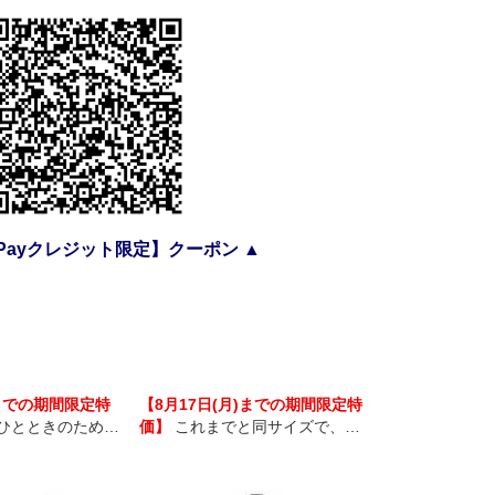
yPayクレジット限定】クーポン ▲
)までの期間限定特
【8月17日(月)までの期間限定特
【8月19日(
ひとときのための
価】
これまでと同サイズで、よ
価】
なめらか
uietComfort
りクリアなボーカル、より深い低
がもっと自由
s (第2世代)。
音、そして鮮やかなサウンドが楽
新AI技術がも
しめる、Alexa搭載スマートスピ
求したアクテ