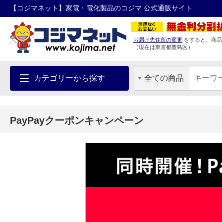
【コジマネット】家電・電化製品のコジマ 公式通販サイト
お届け先住所の変更
をすると、商品
（現在は
東京都
豊島区
）
カテゴリーから探す
全ての商品
PayPayクーポンキャンペーン