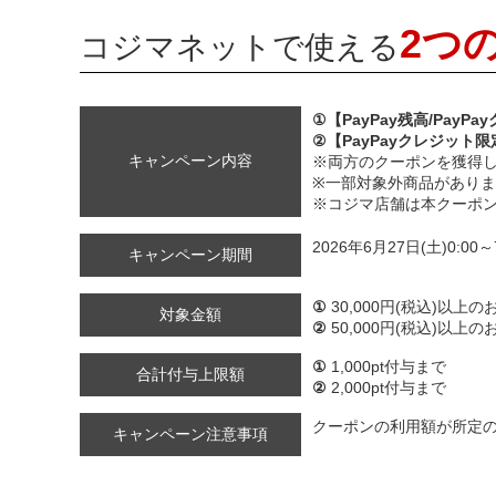
2つ
コジマネットで使える
①【PayPay残高/PayP
②【PayPayクレジット限
キャンペーン内容
※両方のクーポンを獲得
※一部対象外商品があり
※コジマ店舗は本クーポ
2026年6月27日(土)0:00～
キャンペーン期間
①
30,000円(税込)以上
対象金額
②
50,000円(税込)以上
①
1,000pt付与まで
合計付与上限額
②
2,000pt付与まで
クーポンの利用額が所定
キャンペーン注意事項