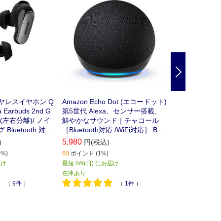
ーカー
Next
イヤレスイヤホン Q
Amazon Echo Dot (エコードット)
TVS REGZA 
ra Earbuds 2nd G
第5世代 Alexa、センサー搭載、
REGZA レグザ
 (左右分離)/ ノイ
鮮やかなサウンド｜チャコール
4Kチューナー内
luetooth 対応
［Bluetooth対応 /WiFi対応］ B09
Bluetooth対応
B8SZLLG
5,980
)
円(税込)
166,320
円(税
%)
60
ポイント (1%)
8/12(水)以降の
届け
最短 8/9(日) にお届け
在庫あり
在庫あり
（
9件
）
（
1件
）