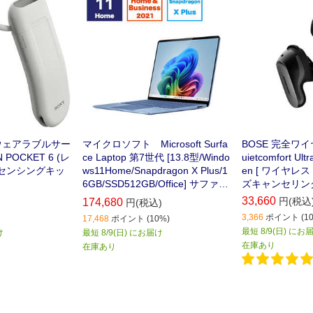
 ウェアラブルサー
マイクロソフト Microsoft Surfa
BOSE 完全ワ
POCKET 6 (レ
ce Laptop 第7世代 [13.8型/Windo
uietcomfort Ult
 センシングキッ
ws11Home/Snapdragon X Plus/1
en [ ワイヤレス
6GB/SSD512GB/Office] サファイ
ズキャンセリング B
ア ZGM00072
] BLACK
33,660
円(税込
174,680
円(税込)
3,366
ポイント (10
17,468
ポイント (10%)
最短 8/9(日) にお
け
最短 8/9(日) にお届け
在庫あり
在庫あり