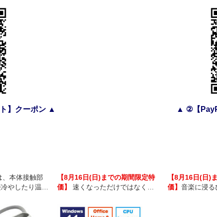
ジット】クーポン ▲
▲ ②【Pa
ETは、本体接触部
【8月16日(日)までの期間限定特
【8月16日(日
接冷やしたり温め
価】
速くなっただけではなく、
価】
音楽に浸る
できるウェアラブ
よりスマートに。
ベストパートナー、Q
スです。
Ultra Earbud