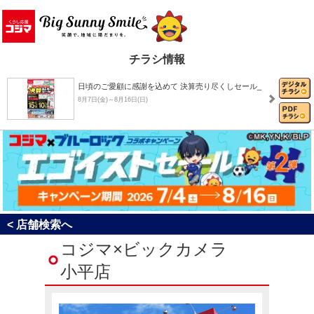
チラシ情報
日頃のご愛顧に感謝を込めて 決算売り尽くしセール_
8月7日(金)～8月16日(日)
8月おすすめチラシ
8月1日(土)～8月31日(月)
決算売り尽くしセール！
< 店舗検索へ
8月1日(土)～8月31日(月)
コジマ×ビックカメラ
小平店
コジマ×ブルーロック コラボキャンペーン「エゴイ…
7月4日(土)～8月16日(日)