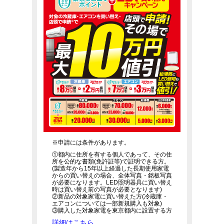
※申請には条件があります。
①都内に住所を有する個人であって、その住
所を公的な書類(免許証等)で証明できる方。
(製造年から15年以上経過した長期使用家電
からの買い替えの場合、全体写真・銘板写真
が必要になります。LED照明器具に買い替え
時は買い替え前の写真が必要となります)
②新品の対象家電に買い替えた方(冷蔵庫・
エアコンについては一部新規購入も対象)
③購入した対象家電を東京都内に設置する方
詳細はこちら