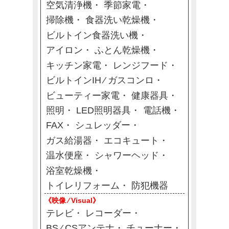
空気清浄機
季節家電
掃除機
食器洗い乾燥機
ビルトイン食器洗い機
アイロン
ふとん乾燥機
キッチン家電
レンジフード
ビルトインIH ⁄ ガスコンロ
ビューティー家電
健康器具
照明
LED照明器具
電話機
FAX
シュレッダー
ガス給湯器
エコキュート
温水便座
シャワーヘッド
浴室乾燥機
トイレリフォーム
防犯機器
《映像 ⁄ Visual》
テレビ
レコーダー
BS ⁄ CSアンテナ
チューナー