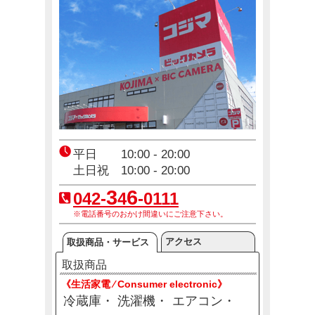
コジ坊＆マコちゃんのLINEスタンプ好評販売中！
4月24日(金)～10月31日(土)
【東京都】東京アプリ生活応援事業スタート
2月2日(月)～8月20日(木)
エアコン2027年問題！
平日 10:00 - 20:00
12月23日(火)～12月31日(木)
土日祝 10:00 - 20:00
3
6
042-
4
-0111
※電話番号のおかけ間違いにご注意下さい。
アクセス
取扱商品・サービス
取扱商品
《生活家電 ⁄ Consumer electronic》
冷蔵庫
洗濯機
エアコン