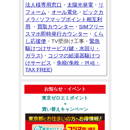
法人様専用窓口
太陽光発電
リ
・
・
フォーム
オール電化
ビックカ
・
・
メラ ⁄ ソフマップポイント相互利
用
買取カウンター
SIMフリー
・
・
スマホ即時発行カウンター
くら
・
し応援便
緊急
・TV壁掛け工事・
駆けつけサービス(鍵・水回り・
ガラス)
コジマの給湯器駆けつ
・
けサービス
免税(免稅・면세・
・
TAX FREE)
お知らせ・イベント
東京ゼロエミポイント
+
買い替えキャンペーン