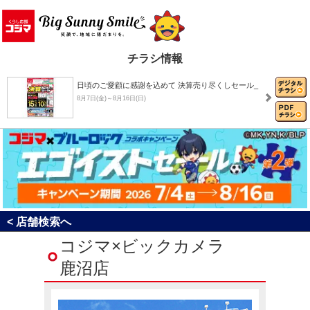
チラシ情報
日頃のご愛顧に感謝を込めて 決算売り尽くしセール_
8月7日(金)～8月16日(日)
8月おすすめチラシ
8月1日(土)～8月31日(月)
決算売り尽くしセール！
< 店舗検索へ
8月1日(土)～8月31日(月)
コジマ×ビックカメラ
鹿沼店
コジマ×ブルーロック コラボキャンペーン「エゴイ…
7月4日(土)～8月16日(日)