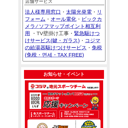
店舗サービス
法人様専用窓口
太陽光発電
リ
・
・
フォーム
オール電化
ビックカ
・
・
メラ ⁄ ソフマップポイント相互利
用
緊急駆けつ
・
TV壁掛け工事・
けサービス(鍵・ガラス)
コジマ
・
の給湯器駆けつけサービス
免税
・
(免稅・면세・TAX FREE)
お知らせ・イベント