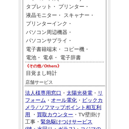
タブレット
プリンター
液晶モニター
スキャナー
プリンターインク
パソコン周辺機器
パソコンサプライ
電子書籍端末
コピー機
電池
電卓
電子辞書
《その他 ⁄ Others》
目覚まし時計
店舗サービス
法人様専用窓口
太陽光発電
リ
・
・
フォーム
オール電化
ビックカ
・
・
メラ ⁄ ソフマップポイント相互利
用
買取カウンター
・
・TV壁掛け
緊急駆けつけサービス
工事・
(鍵・水回り・ガラス)
コジマの