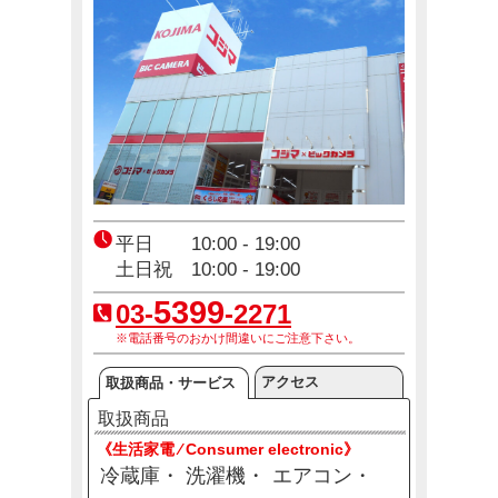
コジマ×ブルーロック コラボキャンペーン「エゴイ…
7月4日(土)～8月16日(日)
コジ坊＆マコちゃんのLINEスタンプ好評販売中！
4月24日(金)～10月31日(土)
【東京都】東京アプリ生活応援事業スタート
平日 10:00 - 19:00
2月2日(月)～8月20日(木)
土日祝 10:00 - 19:00
5399
03-
-2271
※電話番号のおかけ間違いにご注意下さい。
エアコン2027年問題！
12月23日(火)～12月31日(木)
アクセス
取扱商品・サービス
取扱商品
《生活家電 ⁄ Consumer electronic》
冷蔵庫
洗濯機
エアコン