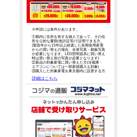
※申請には条件があります。
①都内に住所を有する個人であって、その住
所を公的な書類(免許証等)で証明できる方。
(製造年から15年以上経過した長期使用家電
からの買い替えの場合、全体写真・銘板写真
が必要になります。LED照明器具に買い替え
時は買い替え前の写真が必要となります)
②新品の対象家電に買い替えた方(冷蔵庫・
エアコンについては一部新規購入も対象)
③購入した対象家電を東京都内に設置する方
詳細はこちら