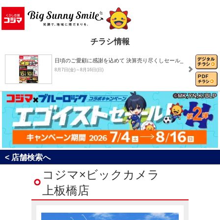
チラシ情報
日頃のご愛顧に感謝を込めて 決算売り尽くしセール_
8月7日(金)～8月16日(日)
8月おすすめチラシ
8月1日(土)～8月31日(月)
決算売り尽くしセール！
< 店舗検索へ
8月1日(土)～8月31日(月)
コジマ×ビックカメラ
上板橋店
最大20％還元！4週連続キャッシュレスキャンペーン…
7月25日(土)～8月23日(日)