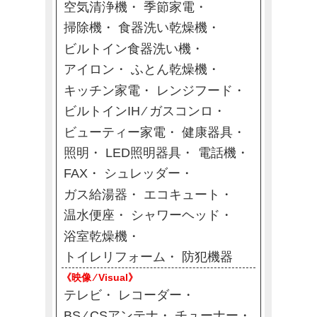
空気清浄機
季節家電
掃除機
食器洗い乾燥機
ビルトイン食器洗い機
アイロン
ふとん乾燥機
キッチン家電
レンジフード
ビルトインIH ⁄ ガスコンロ
ビューティー家電
健康器具
照明
LED照明器具
電話機
FAX
シュレッダー
ガス給湯器
エコキュート
温水便座
シャワーヘッド
浴室乾燥機
トイレリフォーム
防犯機器
《映像 ⁄ Visual》
テレビ
レコーダー
BS ⁄ CSアンテナ
チューナー