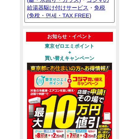
・
給湯器駆け付けサービス
免税
・
(免稅・면세・TAX FREE)
お知らせ・イベント
東京ゼロエミポイント
+
買い替えキャンペーン