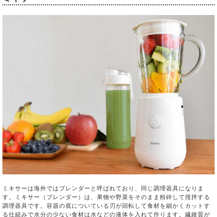
ミキサーは海外ではブレンダーと呼ばれており、同じ調理器具になりま
す。ミキサー（ブレンダー）は、果物や野菜をそのまま粉砕して撹拌する
調理器具です。容器の底についている刃が回転して食材を細かくカットす
る仕組みで水分の少ない食材は水などの液体を入れて作ります。繊維質が