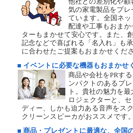
他社との差別化や顧
気の家電製品をプレ
ています。全国ネッ
配達や工事もおまか
ターもまかせて安心です。また、創
記念などで喜ばれる「名入れ」も承
に合わせたご提案もおまかせくだ
■ イベントに必要な機器もおまかせ
商品や会社をPRす
ンパクトのあるプレ
ト。貴社の魅力を最
ロジェクターと、セ
ディー、しかも迫力ある音声をス
クリーンスピーカがおススメです
■ 商品・プレゼントに最適な、全国