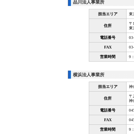
品川法人事業所
担当エリア
東
〒1
住所
東
電話番号
03
FAX
03
営業時間
9
横浜法人事業所
担当エリア
神
〒2
住所
神
電話番号
04
FAX
04
営業時間
9