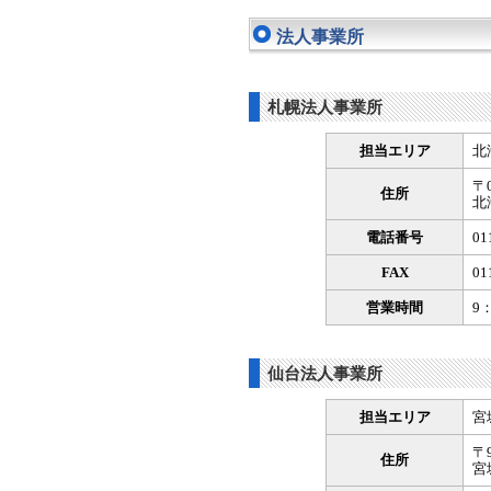
法人事業所
札幌法人事業所
担当エリア
北
〒0
住所
北
電話番号
01
FAX
01
営業時間
9
仙台法人事業所
担当エリア
宮
〒9
住所
宮