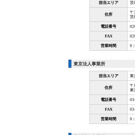
担当エリア
茨
〒3
住所
茨
電話番号
02
FAX
02
営業時間
9
東京法人事業所
担当エリア
東
〒1
住所
東
電話番号
03
FAX
03
営業時間
9