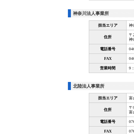
神奈川法人事業所
担当エリア
神
〒2
住所
神
電話番号
04
FAX
04
営業時間
9
北陸法人事業所
担当エリア
富
〒9
住所
富
電話番号
07
FAX
07