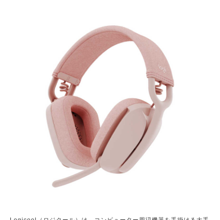
Logicool（ロジクール）は、コンピューター周辺機器を手掛ける大手