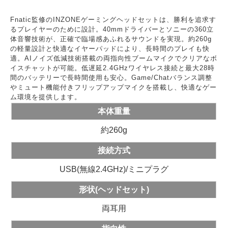
Fnatic監修のINZONEゲーミングヘッドセットは、勝利を追求す
るプレイヤーのために設計。40mmドライバーとソニーの360立
体音響技術が、正確で臨場感あふれるサウンドを実現。約260g
の軽量設計と快適なイヤーパッドにより、長時間のプレイも快
適。AIノイズ低減技術搭載の両指向性ブームマイクでクリアなボ
イスチャットが可能。低遅延2.4GHzワイヤレス接続と最大28時
間のバッテリーで長時間使用も安心。Game/Chatバランス調整
やミュート機能付きフリップアップマイクを搭載し、快適なゲー
ム環境を提供します。
本体重量
約260g
接続方式
USB(無線2.4GHz)/ミニプラグ
形状(ヘッドセット)
両耳用