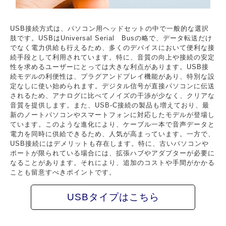
USB接続方式は、パソコン用ヘッドセットの中で一般的な選択
肢です。USBはUniversal Serial Busの略で、データ転送だけ
でなく電力供給も行えるため、多くのデバイスにおいて便利な接
続手段として利用されています。特に、音質の向上や接続の安定
性を求めるユーザーにとっては大きな利点があります。USB接
続モデルの利便性は、プラグアンドプレイ機能があり、特別な設
定なしに使い始められます。デジタル信号が直接パソコンに伝送
されるため、アナログに比べてノイズの干渉が少なく、クリアな
音質を提供します。また、USB-C接続の製品も増えており、最
新のノートパソコンやスマートフォンに対応したモデルが登場し
ています。このような進化により、ケーブル一本で音声データと
電力を同時に供給できるため、人気が高まっています。一方で、
USB接続にはデメリットも存在します。特に、古いパソコンや
ポートが限られている場合には、拡張ハブやアダプターが必要に
なることがあります。それにより、追加のコストや手間がかかる
ことも留意すべきポイントです。
USBタイプはこちら