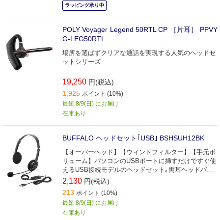
ラッピング承り中
POLY Voyager Legend 50RTL CP ［片耳］ PPVY
G-LEG50RTL
場所を選ばずクリアな通話を実現する人気のヘッドセ
ットシリーズ
19,250
円(税込)
1,925
ポイント (10%)
最短 8/9(日) にお届け
在庫あり
BUFFALO ヘッドセット｢USB｣ BSHSUH12BK
【オーバーヘッド】【ウィンドフィルター】【手元ボ
リューム】パソコンのUSBポートに挿すだけですぐ使
えるUSB接続モデルのヘッドセット｡両耳ヘッドバン
ドタイプ｡
2,130
円(税込)
213
ポイント (10%)
最短 8/9(日) にお届け
在庫あり