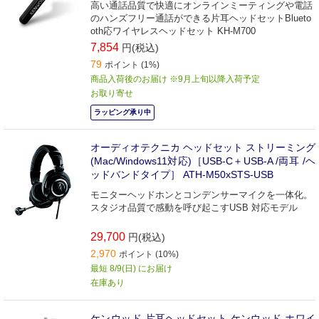
高い通話品質で快適にオンラインミーティングや電話
のハンズフリー通話ができる片耳ヘッドセットBlueto
oth応ワイヤレスヘッドセット KH-M700
7,854
円(税込)
79
ポイント (1%)
商品入荷後のお届け ※9月上旬以降入荷予定
お取り寄せ
ラッピング承り中
オーディオテクニカ ヘッドセット ストリーミング
(Mac/Windows11対応)［USB-C＋USB-A /両耳 /ヘ
ッドバンドタイプ］ ATH-M50xSTS-USB
モニターヘッドホンとコンデンサーマイクを一体化。
スタジオ品質で感動を呼び起こすUSB 対応モデル
29,700
円(税込)
2,970
ポイント (10%)
最短 8/9(日) にお届け
在庫あり
ケンウッド 片耳ヘッドセット ケンウッド ホワイ