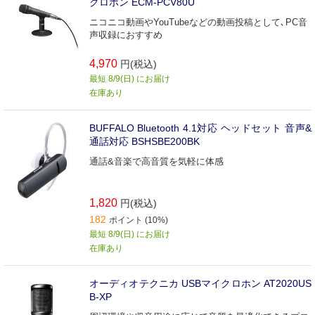
クロホン ECM-PCV80U
ニコニコ動画やYouTubeなどの動画投稿として､PC音
声収録におすすめ
4,970
円(税込)
最短 8/9(日) にお届け
在庫あり
BUFFALO Bluetooth 4.1対応 ヘッドセット 音声&
通話対応 BSHSBE200BK
通話&音楽で高音質を気軽に体感
1,820
円(税込)
182
ポイント (10%)
最短 8/9(日) にお届け
在庫あり
オーディオテクニカ USBマイクロホン AT2020US
B-XP