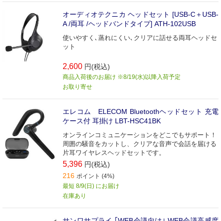
オーディオテクニカ ヘッドセット [USB-C＋USB-
A /両耳 /ヘッドバンドタイプ] ATH-102USB
使いやすく､蒸れにくい､クリアに話せる両耳ヘッドセ
ット
2,600
円(税込)
商品入荷後のお届け ※8/19(水)以降入荷予定
お取り寄せ
エレコム ELECOM Bluetoothヘッドセット 充電
ケース付 耳掛け LBT-HSC41BK
オンラインコミュニケーションをどこでもサポート！
周囲の騒音をカットし、クリアな音声で会話を届ける
片耳ワイヤレスヘッドセットです。
5,396
円(税込)
216
ポイント (4%)
最短 8/9(日) にお届け
在庫あり
サンワサプライ ｢WEB会議向け｣ WEB会議高感度