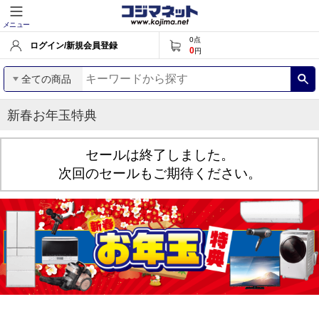
メニュー
0
点
ログイン/新規会員登録
0
円
全ての商品
新春お年玉特典
セールは終了しました。
次回のセールもご期待ください。