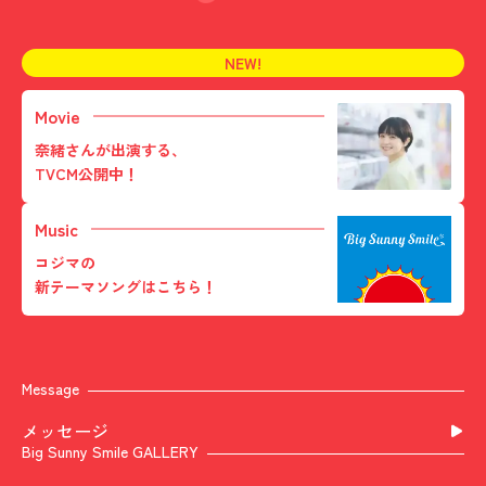
Movie
奈緒さんが出演する、
TVCM公開中！
Music
コジマの
新テーマソングはこちら！
Message
メッセージ
Big Sunny Smile GALLERY