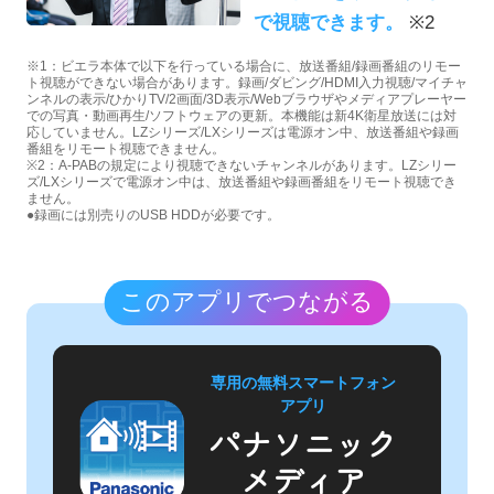
で視聴できます。
※2
※1：ビエラ本体で以下を行っている場合に、放送番組/録画番組のリモー
ト視聴ができない場合があります。録画/ダビング/HDMI入力視聴/マイチャ
ンネルの表示/ひかりTV/2画面/3D表示/Webブラウザやメディアプレーヤー
での写真・動画再生/ソフトウェアの更新。本機能は新4K衛星放送には対
応していません。LZシリーズ/LXシリーズは電源オン中、放送番組や録画
番組をリモート視聴できません。
※2：A-PABの規定により視聴できないチャンネルがあります。LZシリー
ズ/LXシリーズで電源オン中は、放送番組や録画番組をリモート視聴でき
ません。
●録画には別売りのUSB HDDが必要です。
このアプリでつながる
専用の無料スマートフォン
アプリ
パナソニック
メディア