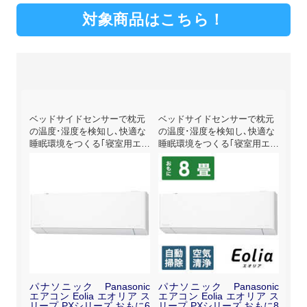
対象商品はこちら！
清潔ス
ベッドサイドセンサーで枕元
ベッドサイドセンサーで枕元
ベッ
の温度･湿度を検知し､快適な
の温度･湿度を検知し､快適な
の温
睡眠環境をつくる｢寝室用エア
睡眠環境をつくる｢寝室用エア
睡眠
コン｣
コン｣
コン
nic
パナソニック Panasonic
パナソニック Panasonic
パナ
ア Jシ
エアコン Eolia エオリア ス
エアコン Eolia エオリア ス
エア
-J5
リープ PXシリーズ おもに6
リープ PXシリーズ おもに8
リー