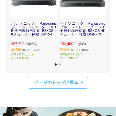
nic
パナソニック Panasonic
パナソニック Panasonic
パナ
2TB
ブルーレイレコーダー 10T
ブルーレイレコーダー 6TB
ブル
Sチュ
B 全自動録画対応 BS･CS 4
全自動録画対応 BS･CS 4K
全自
2
Kチューナー内蔵 DMR-4X1
チューナー内蔵 DMR-4X60
ーナ
002
2
267,300
152,460
79,
円(税込)
円(税込)
26,730
15,246
7,92
ポイント (10%)
ポイント (10%)
販売を終了しました
販売を終了しました
販売
ネット在庫完売
ネット在庫完売
ネッ
1
2
ページのトップに戻る