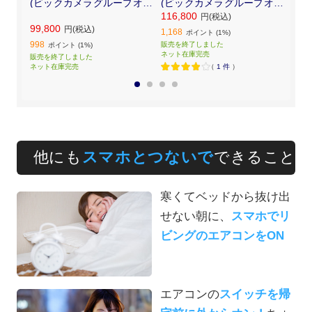
2-W
(ビックカメラグループオリ
(ビックカメラグループオリ
(ビ
フィル
ジナル) CS-222DEXBG-W
ジナル) CS-282DEXBG-W
ジナル
116,800
円(税込)
ホワイト フィルター自動お
ホワイト フィルター自動お
ホワ
99,800
150
円(税込)
掃除機能付
掃除機能付
掃除
1,168
ポイント (1%)
998
1,50
販売を終了しました
ポイント (1%)
ネット在庫完売
販売を終了しました
販売
ネット在庫完売
（
1
件
）
ネッ
1
2
3
4
他にも
スマホとつないで
できること
寒くてベッドから抜け出
せない朝に、
スマホでリ
ビングのエアコンをON
エアコンの
スイッチを帰