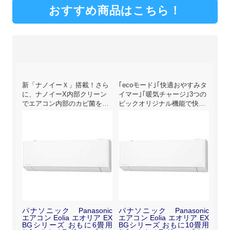
おすすめ商品はこちら！
ノイ
新「ナノイーＸ」搭載！さら
｢ecoモード｣｢快適おやすみタ
｢e
の冷
に、ナノイーX内部クリーン
イマー｣｢暖気チャージ｣3つの
タイ
でエアコン内部のカビ菌を
ビックオリジナル機能で快適
つの
「除菌」するフィルターお掃
な空間に｡
快適
除つき奥行きコンパクトモデ
ルです。
nic
パナソニック Panasonic
パナソニック Panasonic
パナ
ア X
エアコン Eolia エオリア EX
エアコン Eolia エオリア EX
エア
用 ナ
BGシリーズ おもに6畳用
BGシリーズ おもに10畳用
BG