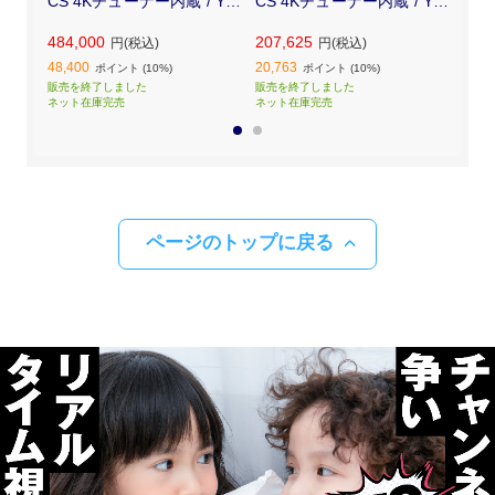
CS 4Kチューナー内蔵 / You
CS 4Kチューナー内蔵 / You
CS
Tube 対応 ] TH-65LZ1800
Tube 対応 ] TH-55LZ1800
Tub
484,000
207,625
187
円(税込)
円(税込)
48,400
20,763
18,7
ポイント (10%)
ポイント (10%)
販売を終了しました
販売を終了しました
販売
ネット在庫完売
ネット在庫完売
ネッ
1
2
ページのトップに戻る