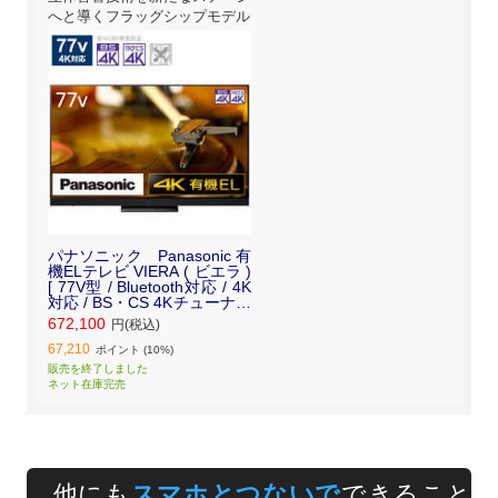
へと導くフラッグシップモデル
パナソニック Panasonic 有
機ELテレビ VIERA ( ビエラ )
[ 77V型 / Bluetooth対応 / 4K
対応 / BS・CS 4Kチューナー
内蔵 / YouTube 対応 ] TH-77
672,100
円(税込)
LZ2000
67,210
ポイント (10%)
販売を終了しました
ネット在庫完売
他にも
スマホとつないで
できること