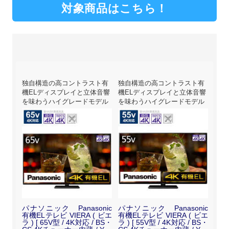
対象商品はこちら！
レイ
独自構造の高コントラスト有
独自構造の高コントラスト有
自発
映像と
機ELディスプレイと立体音響
機ELディスプレイと立体音響
を楽
実の液
を味わうハイグレードモデル
を味わうハイグレードモデル
ンダ
nic
パナソニック Panasonic
パナソニック Panasonic
パナ
ビエラ
有機ELテレビ VIERA ( ビエ
有機ELテレビ VIERA ( ビエ
有機
ーナー内
ラ ) [ 65V型 / 4K対応 / BS・
ラ ) [ 55V型 / 4K対応 / BS・
ラ )