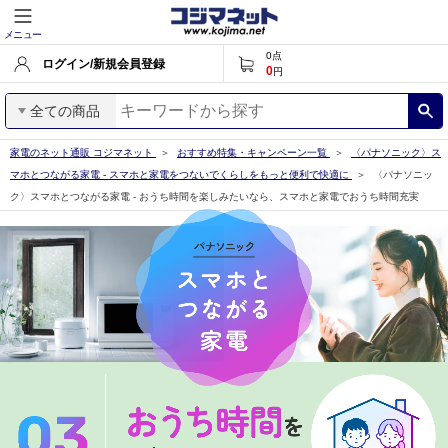
メニュー
0
点
ログイン/新規会員登録
0
円
全ての商品
家電のネット通販 コジマネット
おすすめ特集・キャンペーン一覧
〈パナソニック〉ス
マホとつながる家電 - スマホと家電をつないでくらしをもっと便利で快適に
〈パナソニッ
ク〉スマホとつながる家電 - おうち時間を楽しみたいなら、スマホと家電でおうち時間充実