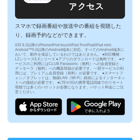
アクセス
スマホで録画番組や放送中の番組を視聴した
り、録画予約などができます。
iOS 9.3以降のiPhone/iPod touch/iPad Pro/iPad/iPad mini、
Android™5.0以降のAndroid端末に対応。すべてのAndroid端末に
おいて、動作を保証しているわけではありません。 ●対応機種 :
LZシリーズ/LXシリーズ ●アプリのダウンロードは無料です。 ●サ
ービスのご利用にはCLUB Panasonic（無料）への会員登録と、
ディモーラ（無料）への機器登録が必要です。一部サービスの利
用には、プレミアム会員登録（有料）が必要です。 ●スマートフ
ォン／タブレットは、無線LAN（Wi-Fi）経由によるインターネッ
トへの接続が必要です。 ●LTEや3Gの携帯電話回線でのリモート
視聴では多くのパケットが必要になります。パケット料金にご注
意ください。