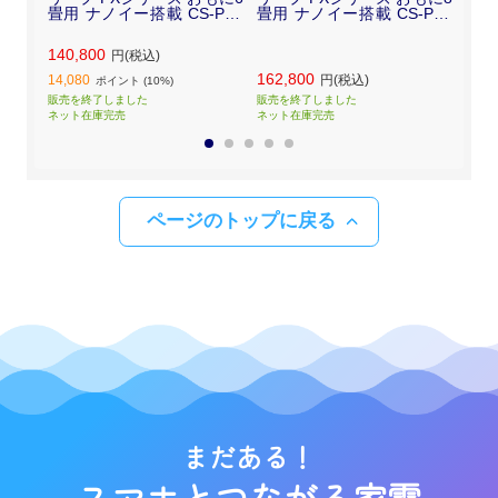
畳用 ナノイー搭載 CS-PX2
畳用 ナノイー搭載 CS-PX2
0畳
22D-W フィルター自動お掃
52D-W フィルター自動お掃
28
除機能付
除機能付
掃除
140,800
円(税込)
162,800
173
14,080
円(税込)
ポイント (10%)
販売を終了しました
販売を終了しました
販売
ネット在庫完売
ネット在庫完売
ネッ
1
2
3
4
5
ページのトップに戻る
まだある！
スマホとつながる家電