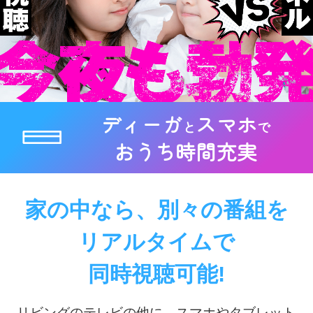
ディーガ
スマホ
と
で
おうち時間充実
家の中なら、別々の番組を
リアルタイムで
同時視聴可能!
リビングのテレビの他に、スマホやタブレット