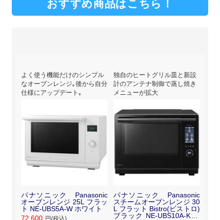
おすすめ商品はこちら！
新設
よく使う機能だけのシンプル
独自のヒートグリル皿と新設
独自
焼き
なオーブンレンジ｡後から自分
計のアンテナ制御で蒸し焼き
計の
仕様にアップデート｡
メニューが拡大
メニ
nic
パナソニック Panasonic
パナソニック Panasonic
パナ
チーム
オーブンレンジ 25L フラッ
スチームオーブンレンジ 30
【
 ビス
ト NE-UBS5A-W ホワイト
L フラット Bistro(ビストロ)
オー
E-UB
ブラック NE-UBS10A-K ブ
トロ 
72,600
円(税込)