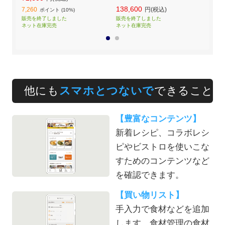
ラック
S1
138,600
138
7,260
円(税込)
ポイント (10%)
販売を終了しました
販売を終了しました
販売
ネット在庫完売
ネット在庫完売
ネッ
1
2
他にも
スマホとつないで
できること
【豊富なコンテンツ】
新着レシピ、コラボレシ
ピやビストロを使いこな
すためのコンテンツなど
を確認できます。
【買い物リスト】
手入力で食材などを追加
します。食材管理の食材