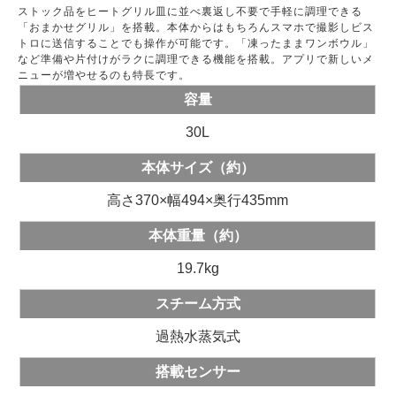
ストック品をヒートグリル皿に並べ裏返し不要で手軽に調理できる
「おまかせグリル」を搭載。本体からはもちろんスマホで撮影しビス
トロに送信することでも操作が可能です。「凍ったままワンボウル」
など準備や片付けがラクに調理できる機能を搭載。アプリで新しいメ
ニューが増やせるのも特長です。
容量
30L
本体サイズ（約）
高さ370×幅494×奥行435mm
本体重量（約）
19.7kg
スチーム方式
過熱水蒸気式
搭載センサー