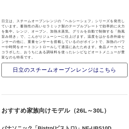
日立は、スチームオーブンレンジの「ヘルシーシェフ」シリーズを発売し
ています。蓄熱性の高いセラミック製のテーブルプレートで効率的に火力
を集中。レンジ、オーブン、加熱水蒸気、グリルを自動で制御する「熱風
旨み焼き」で、こんがりジューシーに仕上げます。温度をはかる赤外線セ
ンサーの他に、重量センサーを搭載しているのがポイントで、加熱のパワ
ーや時間をオートコントロールして適温にあたためます。食品メーカーと
コラボした、おうちにある調味料を使ったレシピなどオートメニューが豊
富なのも特長です。
日立のスチームオーブンレンジはこちら
おすすめ家族向けモデル（26L～30L）
パナソニック「Bistro(ビストロ)」NE-UBS10D