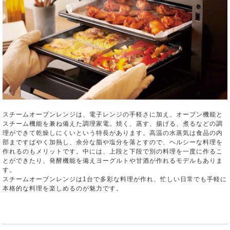
スチームオーブンレンジは、電子レンジの手軽さに加え、オーブン機能と
スチーム機能を兼ね備えた調理家電。焼く、蒸す、揚げる、煮るなどの調
理ができて乾燥しにくいという特長があります。高温の水蒸気は食品の内
部まですばやく加熱し、余分な脂や塩分を落とすので、ヘルシーな料理を
作れるのもメリットです。中には、上段と下段で別の料理を一度に作るこ
とができたり、発酵機能を備えヨーグルトや甘酒が作れるモデルもありま
す。
スチームオーブンレンジは1台で多彩な料理が作れ、忙しい日常でも手軽に
本格的な料理を楽しめるのが魅力です。