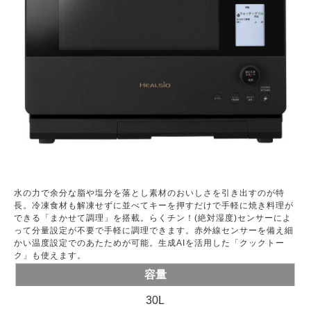
水の力で余分な脂や塩分を落とし素材のおいしさを引き出すのが特
長。冷凍食材も解凍せずに並べてキーを押すだけで手軽に焼き料理が
できる「まかせて調理」を搭載。らくチン！(絶対湿度)センサーによ
って分量設定が不要で手軽に調理できます。赤外線センサーを備え細
かい温度設定でのあたためが可能。生成AIを活用した「クックトー
ク」も使えます。
容量
30L