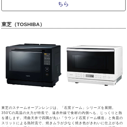
ちら
東芝（TOSHIBA）
東芝のスチームオーブンレンジは、「石窯ドーム」シリーズを展開。
350℃の高温の火力が特長で、遠赤外線で食材の内側へも、じっくりと熱
を通します。湾曲天井で四隅が丸い「ラウンド石窯ドーム構造」と角皿の
スリットによる熱対流で、焼きムラが少なく焼き色がきれいに仕上がるの