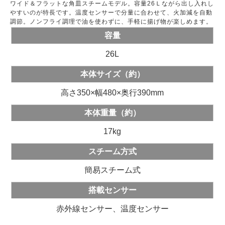
ワイド＆フラットな角皿スチームモデル。容量26Ｌながら出し入れし
やすいのが特長です。温度センサーで分量に合わせて、火加減を自動
調節。ノンフライ調理で油を使わずに、手軽に揚げ物が楽しめます。
容量
26L
本体サイズ（約）
高さ350×幅480×奥行390mm
本体重量（約）
17kg
スチーム方式
簡易スチーム式
搭載センサー
赤外線センサー、温度センサー