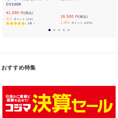
CV100K
41,090
円(税込)
16,500
1
円(税込)
411
ポイント
(1%)
1,650
1
ポイント
(10%)
（
1
件
）
1
2
3
4
5
おすすめ特集