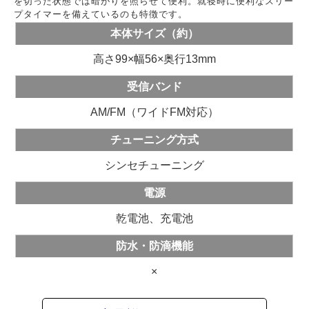
を切った状態では暗がりを照らせて便利。就寝時に便利なスリー
プタイマーを備えているのも特徴です。
本体サイズ（約）
高さ99×幅56×奥行13mm
受信バンド
AM/FM（ワイドFM対応）
チューニング方式
シンセチューニング
電源
乾電池、充電池
防水・防滴機能
×