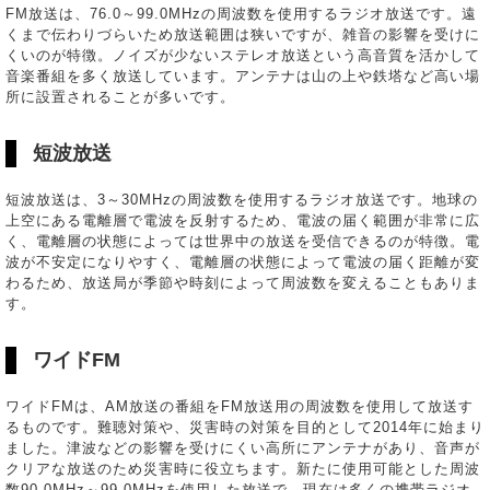
FM放送は、76.0～99.0MHzの周波数を使用するラジオ放送です。遠
くまで伝わりづらいため放送範囲は狭いですが、雑音の影響を受けに
くいのが特徴。ノイズが少ないステレオ放送という高音質を活かして
音楽番組を多く放送しています。アンテナは山の上や鉄塔など高い場
所に設置されることが多いです。
短波放送
短波放送は、3～30MHzの周波数を使用するラジオ放送です。地球の
上空にある電離層で電波を反射するため、電波の届く範囲が非常に広
く、電離層の状態によっては世界中の放送を受信できるのが特徴。電
波が不安定になりやすく、電離層の状態によって電波の届く距離が変
わるため、放送局が季節や時刻によって周波数を変えることもありま
す。
ワイドFM
ワイドFMは、AM放送の番組をFM放送用の周波数を使用して放送す
るものです。難聴対策や、災害時の対策を目的として2014年に始まり
ました。津波などの影響を受けにくい高所にアンテナがあり、音声が
クリアな放送のため災害時に役立ちます。新たに使用可能とした周波
数90.0MHz～99.0MHzを使用した放送で、現在は多くの携帯ラジオ