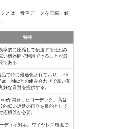
デックとは、音声データを圧縮・解
す。
特長
効率的に圧縮して伝送する仕組み
広い機器間で利用できることが最
長である。
e製品で特に最適化されており、iPh
iPad・Macとの組み合わせで高い互
良好な音質を提供する。
lcommが開発したコーデック。高音
較的低い遅延の両立を目的として
対応機器が必要。
itオーディオ対応。ワイヤレス環境で