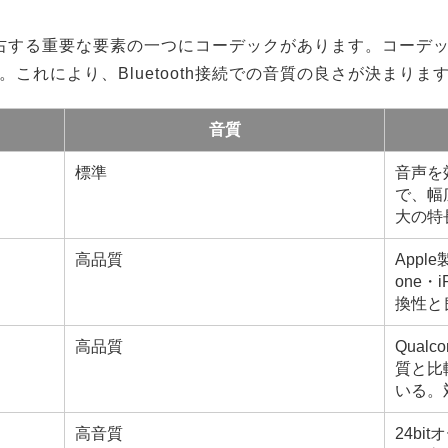
質を左右する重要な要素の一つにコーデックがあります。コー
これにより、Bluetooth接続での音質の良さが決まりま
音質
標準
音声を
で、幅
大の特
高品質
Appl
one・
換性と
高品質
Qua
質と比
いる。
高音質
24b