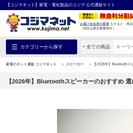
【コジマネット】家電・電化製品のコジマ 公式通販サイト
お届け先住所の変更
をすると、商品
（現在は
東京都
豊島区
）
カテゴリーから探す
全ての商品
家電のネット通販 コジマネット
スピーカー
【2026年】Blueto
【2026年】Bluetoothスピーカーのおすす