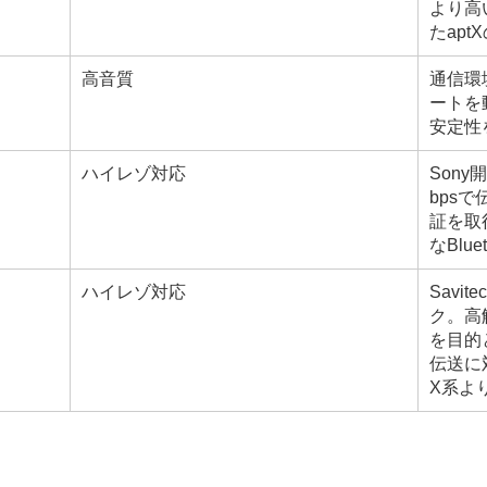
より高
たapt
高音質
通信環
ートを
安定性
ハイレゾ対応
Son
bpsで伝
証を取
なBlu
ハイレゾ対応
Savi
ク。高
を目的
伝送に
X系よ