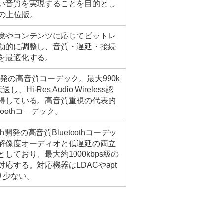
い音質を実現することを目的とし
Xの上位版。
境やコンテンツに応じてビットレ
動的に調整し、音質・遅延・接続
を最適化する。
y開発の高音質コーデック。最大990k
送し、Hi-Res Audio Wireless認
得している。高音質重視の代表的
etoothコーデック。
tech開発の高音質Bluetoothコーデッ
解像度オーディオと低遅延の両立
としており、最大約1000kbps級の
対応する。対応機器はLDACやapt
り少ない。