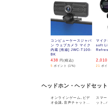
ょう｡
コンピューケースジャパ
マイク
ン ウェブカメラ マイク
soft 
内蔵 [有線] JWC-T100-
Refre
BK
438
2,010
円(税込)
5
ポイント (1%)
21
ポイ
ヘッドホン・ヘッドセット
オンラインゲーム､ビデ
スマー
オ会議､音声チャットに!
ット､
大口径クッションイヤー
機など