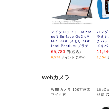
マイクロソフト Micro
バンダイ
soft Surface Go2 eM
ラえも
MC 64GB メモリ 4GB
きパッ
Intel Pentium プラチナ
メキパ
STV-00012 プラチナ
65,780
11,54
円(税込)
6,578
ポイント (10%)
1,154
Webカメラ
WEBカメラ 100万画素
LifeC
マイク有
品質 7
クリー
な音声