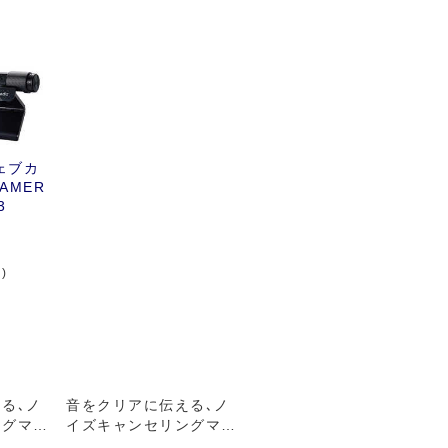
ウェブカ
EAMER
3
)
る､ノ
音をクリアに伝える､ノ
スマートフォンや最新型
ングマイ
イズキャンセリングマイ
パソコンで使える4極ミ
ク搭載
ニプラグ接続の方耳ヘッ