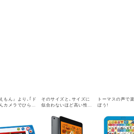
えもん』より､｢ド
そのサイズと､サイズに
トーマスの声で
んカメラでひらめ
似合わないほど高い性能
ぼう!
ド｣が登場!
で､たくさんの人に愛さ
れてきたiPad mini