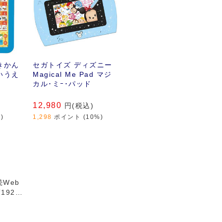
きかん
セガトイズ ディズニー
いうえ
Magical Me Pad マジ
カル･ミｰ･パッド
12,980
円(税込)
)
1,298
ポイント (10%)
続Web
920
sまで対応
｡