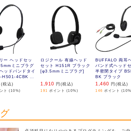
ホン&マイク｣接続
接続して利用でき
ドセットです｡
リー ヘッドセッ
ロジクール 有線ヘッド
BUFFALO 両耳
3.5mmミニプラグ
セット H151R ブラック
バンド式ヘッド
 /ヘッドバンドタイ
[φ3.5mmミニプラグ]
半密閉タイプ BS
-HS01-4CBK ブ
BK ブラック
1,910
1,460
(税込)
円(税込)
円(税込)
ント (10%)
191
ポイント (10%)
146
ポイント (10%
ング
必須科目になりつつあるプログラミングを、ご自