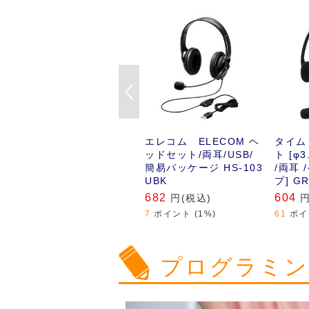
パッドを採用し､抜群の
｢イヤ
フィット感を実現する両
端子に
耳オーバーヘッドタイプ
るヘッ
のUSBヘッドセット｡
Previous
エレコム ELECOM ヘ
タイム
ッドセット/両耳/USB/
ト [φ
簡易パッケージ HS-103
/両耳
UBK
プ] GR
ラック
682
604
円(税込)
円
7
ポイント (1%)
61
ポイ
プログラミ