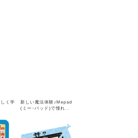
楽しく学
新しい魔法体験♪Mepad
(ミー･パッド)で憧れの
わたしになる!