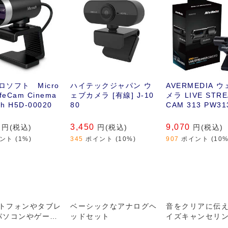
ロソフト Micro
ハイテックジャパン ウ
AVERMEDIA 
LifeCam Cinema
ェブカメラ [有線] J-10
メラ LIVE STR
sh H5D-00020
80
CAM 313 PW31
3,450
9,070
円(税込)
円(税込)
円(税込)
ント (1%)
345
ポイント (10%)
907
ポイント (10%
トフォンやタブレ
ベーシックなアナログヘ
音をクリアに伝え
パソコンやゲーム
ッドセット
イズキャンセリ
に搭載されている
ク搭載