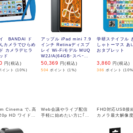
 BANDAI ド
アップル iPad mini 7.9
学研ステイフル 
んカメラでひらめ
インチ Retinaディスプ
しゃトーマス あ
ド カメラデヒラ
レイ Wi-Fiモデル MUQ
おタブレット
ッド
W2J/A(64GB･スペｰス
グレイ)(2019)
0
50,369
3,860
円(税込)
円(税込)
円(税込)
ポイント (10%)
504
ポイント (1%)
386
ポイント (10%
am Cinema で､高
Web会議やライブ配信
FHD対応USB接
20p HD ワイドス
手軽に始めたい方に｢W
カメラ最大解像度1
ン ビデオと鮮明
EBCAM｣【1080P FUL
x 1080@30fp
品質を楽しみまし
L HD】
した高画質カメラ