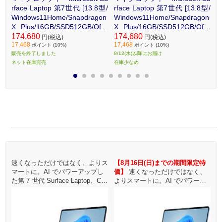
型/
rface Laptop 第7世代 [13.8型/
rface Laptop 第7世代 [13.8型/
r
n
Windows11Home/Snapdragon
Windows11Home/Snapdragon
[
e]
X Plus/16GB/SSD512GB/Offic
X Plus/16GB/SSD512GB/Offic
m
e] プラチナ ZGM00020
174,680
e] デューン ZGM00036
174,680
B
1
円(税込)
円(税込)
17,468
17,468
1
Z
ポイント (10%)
ポイント (10%)
販売を終了しました
8/12(水)以降にお届け
販
ネット在庫完売
在庫少なめ
ネ
1
2
3
4
5
6
7
8
9
特
速くなっただけではなく、よりス
【8月16日(日)までの期間限定特
、
マートに。AI でパワーアップし
価】
速くなっただけではなく、
ア
た第 7 世代 Surface Laptop、Cop
よりスマートに。AI でパワーア
た
o
ilot+ PC
ップした第 7 世代 Surface Lapto
i
p、Copilot+ PC