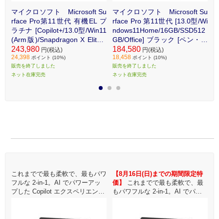
Su
マイクロソフト Microsoft Su
マイクロソフト Microsoft Su
マ
[1
rface Pro第11世代 有機EL プ
rface Pro 第11世代 [13.0型/Wi
r
B/
ラチナ [Copilot+/13.0型/Win11
ndows11Home/16GB/SSD512
n
ック
(Arm版)/Snapdragon X Elite/1
GB/Office] ブラック [ペン・キ
G
00
6GB/512GB/Office 選択可能] Z
243,980
ーボード別売] ZHY00029
184,580
キ
1
円(税込)
円(税込)
24,398
18,458
1
IA00011
ポイント (10%)
ポイント (10%)
販売を終了しました
販売を終了しました
販
ネット在庫完売
ネット在庫完売
ネ
1
2
3
ワ
これまでで最も柔軟で、最もパワ
【8月16日(日)までの期間限定特
フルな 2-in-1。AI でパワーアッ
価】
これまでで最も柔軟で、最
フ
ス
プした Copilot エクスペリエンス
もパワフルな 2-in-1。AI でパワ
プ
っ
と機能を搭載し、外出先でもずっ
ーアップした Copilot エクスペリ
o
と使える第 11 世代 Surface Pro
エンスと機能を搭載し、外出先で
と
もずっと使える第 11 世代 Surfac