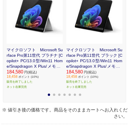
e Pro
Su
マイクロソフト Microsoft Su
マイクロソフト Microsoft Su
マ
 プ
rface Pro第11世代 プラチナ [C
rface Pro第11世代 ブラック [C
r
Wi
opilot+ PC/13.0型/Win11 Hom
opilot+ PC/13.0型/Win11 Hom
[
e/
e/Snapdragon X Plus/メモリ1
e/Snapdragon X Plus/メモリ1
m
 E
6GB/SSD512GB/Office] EP2-1
184,580
6GB/SSD512GB/Office] EP2-1
184,580
1
1
円(税込)
円(税込)
18,458
18,458
1
9224
9225
1
ポイント (10%)
ポイント (10%)
販売を終了しました
販売を終了しました
販
ネット在庫完売
ネット在庫完売
ネ
1
2
3
4
5
6
7
※ 値引き後の価格です。商品をそのままカートへお入れくだ
さい。