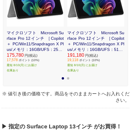
Su
マイクロソフト Microsoft Su
マイクロソフト Microsoft Su
マ
t＋
rface Pro 12インチ ［Copilot
rface Pro 12インチ ［Copilot
r
s/
＋ PC/Win11/Snapdragon X Pl
＋ PC/Win11/Snapdragon X Pl
＋
B/
us/メモリ：16GB/UFS：256G
us/メモリ：16GB/UFS：512G
u
 グ
B/Microsoft 365］ プラチナ EP
175,780
B/Microsoft 365］ プラチナ EP
191,180
B
1
円(税込)
円(税込)
17,578
19,118
1
2-27651
2-27667
ト
ポイント (10%)
ポイント (10%)
最短 8/10(月) にお届け
最短 8/10(月) にお届け
最
在庫あり
在庫あり
在
1
2
※ 値引き後の価格です。商品をそのままカートへお入れくだ
さい。
▶ 指定の Surface Laptop 13インチ がお買得！