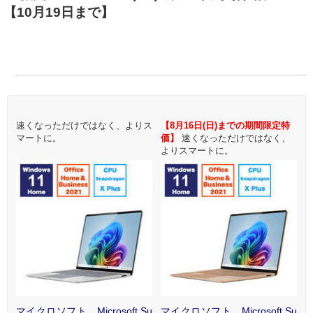
【10月19日まで】
ス
速くなっただけではなく、よりス
【8月16日(日)までの期間限定特
マートに。
価】
速くなっただけではなく、
よりスマートに。
た
i
Su
マイクロソフト Microsoft Su
マイクロソフト Microsoft Su
マ