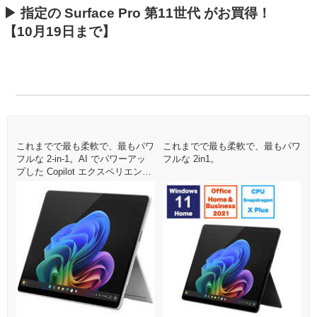
▶ 指定の Surface Pro 第11世代 がお買得！
【10月19日まで】
ワ
これまでで最も柔軟で、最もパワ
これまでで最も柔軟で、最もパワ
フルな 2-in-1。AI でパワーアッ
フルな 2in1。
フ
プした Copilot エクスペリエンス
と機能を搭載