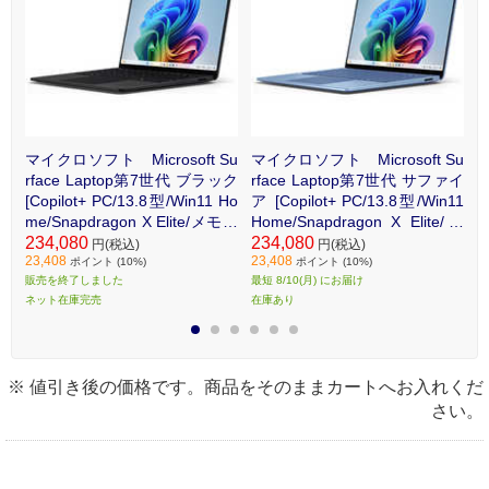
Su
マイクロソフト Microsoft Su
マイクロソフト Microsoft Su
マ
チナ
rface Laptop第7世代 ブラック
rface Laptop第7世代 サファイ
r
Ho
[Copilot+ PC/13.8型/Win11 Ho
ア [Copilot+ PC/13.8型/Win11
[
モリ
me/Snapdragon X Elite/メモリ
Home/Snapdragon X Elite/メ
m
18
16GB/SSD512GB/Office] EP2-
234,080
モリ16GB/SSD512GB/Office]
234,080
3
2
円(税込)
円(税込)
23,408
23,408
2
18288
EP2-18289
2
ポイント (10%)
ポイント (10%)
販売を終了しました
最短 8/10(月) にお届け
販
ネット在庫完売
在庫あり
ネ
1
2
3
4
5
6
※ 値引き後の価格です。商品をそのままカートへお入れくだ
さい。