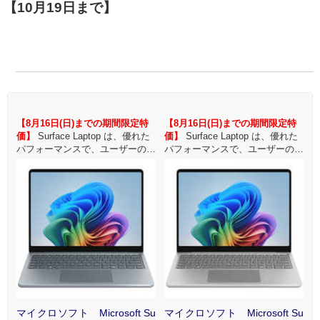
【10月19日まで】
【8月16日(日)までの期間限定特
【8月16日(日)までの期間限定特
S
性
価】
Surface Laptop は、優れた
価】
Surface Laptop は、優れた
ざ
パフォーマンスで、ユーザーの生
パフォーマンスで、ユーザーの生
ス
産性と創造性を向上させます。さ
産性と創造性を向上させます。さ
、
まざまなカラーと仕上げから選べ
まざまなカラーと仕上げから選べ
クリ
るスタイリッシュな超薄型デザイ
るスタイリッシュな超薄型デザイ
鮮
ー
ン、鮮やかな 13 インチ タッチス
ン、鮮やかな 13 インチ タッチス
クリーン、一日中持続するバッテ
クリーン、一日中持続するバッテ
リーが特徴です。
リーが特徴です。
Su
マイクロソフト Microsoft Su
マイクロソフト Microsoft Su
マ