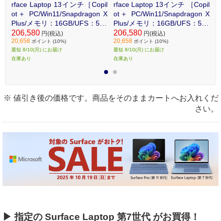
il
rface Laptop 13インチ［Copil
rface Laptop 13インチ ［Copil
r
 X
ot＋ PC/Win11/Snapdragon X
ot＋ PC/Win11/Snapdragon X
o
56
Plus/メモリ：16GB/UFS：512
Plus/メモリ：16GB/UFS：512
P
チナ
GB/Microsoft 365］オーシャン
206,580
GB/Microsoft 365］ プラチナ
206,580
G
2
円(税込)
円(税込)
20,658
20,658
2
グリーン EP230740
EP231937
ッ
ポイント (10%)
ポイント (10%)
最短 8/10(月) にお届け
最短 8/10(月) にお届け
最
在庫あり
在庫あり
在
1
2
※ 値引き後の価格です。商品をそのままカートへお入れくだ
さい。
▶ 指定の Surface Laptop 第7世代 がお買得！