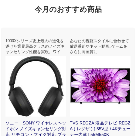
今月のおすすめ商品
1000Xシリーズ史上最大の進化を
あなたの視聴スタイルに合わせて
遂げた業界最高クラスのノイズキ
放送番組やネット動画､ゲームを
ャンセリング性能を実現。ワイヤ
さらに高画質に
レスでもハイレゾ級の高音質を楽
しめるヘッドホンが登場。
ー
ソニー SONY ワイヤレスヘッ
TVS REGZA 液晶テレビ REGZ
ン
ドホン ノイズキャンセリング対
A ( レグザ ) [ 55V型 / 4Kチュー
色
応 リモコン・マイク対応 ブラ
ナー内蔵 ] 55M550K