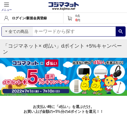
メニュー
0
点
ログイン/新規会員登録
0
円
全ての商品
「コジマネット× d払い」dポイント +5%キャンペー
ン
お支払い時に「d払い」を選ぶだけ。
お買い上げ金額の+5%分のdポイントを還元！！