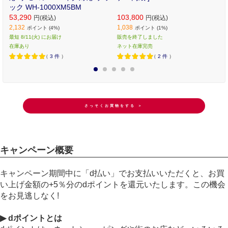
ック WH-1000XM5BM
53,290
103,800
円(税込)
円(税込)
2,132
1,038
ポイント (4%)
ポイント (1%)
最短 8/11(火) にお届け
販売を終了しました
在庫あり
ネット在庫完売
（
3
件
）
（
2
件
）
1
2
3
4
5
さっそくお買物をする ＞
キャンペーン概要
キャンペーン期間中に「d払い」でお支払いいただくと、お買
い上げ金額の+5％分のdポイントを還元いたします。この機会
をお見逃しなく!
▶ dポイントとは