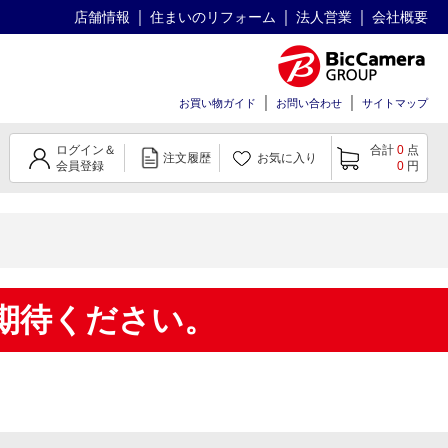
店舗情報
住まいのリフォーム
法人営業
会社概要
お買い物ガイド
お問い合わせ
サイトマップ
ログイン＆
合計
0
点
注文履歴
お気に入り
会員登録
0
円
期待ください。