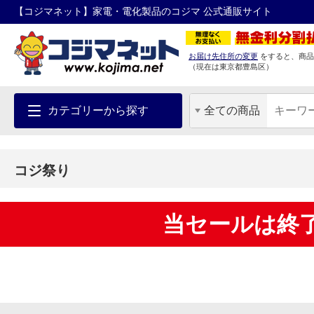
【コジマネット】家電・電化製品のコジマ 公式通販サイト
お届け先住所の変更
をすると、商品
（現在は
東京都
豊島区
）
カテゴリーから探す
全ての商品
コジ祭り
当セールは終