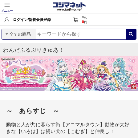
メニュー
0
点
ログイン/新規会員登録
0
円
全ての商品
わんだふるぷりきゅあ！
～ あらすじ ～
動物と人が共に暮らす街【アニマルタウン】動物が大好
きな【いろは】は飼い犬の【こむぎ】と仲良し！