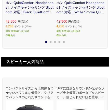
ui
ホン QuietComfort Headphone
ホン QuietComfort Headphone
es
s [ ノイズキャンセリング Bluet
s [ ノイズキャンセリング Bluet
o
/
ooth 対応 ] Black QuietComfort
ooth 対応 ] White Smoke Quiet
ャ
QC
HPBLK
ComfortHPWHT
C
42,800
42,800
P
4
円(税込)
円(税込)
4,280
4,280
4
ポイント (10%)
ポイント (10%)
最短 8/9(日) にお届け
最短 8/9(日) にお届け
2
在庫あり
在庫あり
在
1
2
3
4
5
スピーカー人気商品
特
コンパクトサイズからは想像もつ
360°に自然なサウンドが拡がるボ
bl
かないパワフルな低音と、クリア
ーズ史上最高のポータブルスピー
シー
でバランスのとれたサウンドを再
カー。信じられないほど重厚、か
生します。
つパワフルなサウンドを実現しま
した。