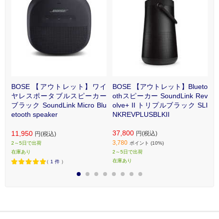
ー
BOSE 【アウトレット】ワイ
BOSE 【アウトレット】Blueto
B
Bl
ヤレスポータブルスピーカー
othスピーカー SoundLink Rev
o
Li
ブラック SoundLink Micro Blu
olve+ II トリプルブラック SLI
o
etooth speaker
NKREVPLUSBLKII
N
37,800
11,950
円(税込)
円(税込)
3
3,780
2～5日で出荷
ポイント (10%)
場
在庫あり
2～5日で出荷
2
在庫あり
在
（
1
件
）
1
2
3
4
5
6
7
8