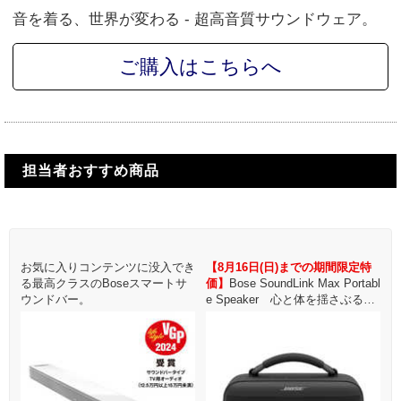
音を着る、世界が変わる - 超高音質サウンドウェア。
ご購入はこちらへ
担当者おすすめ商品
特
お気に入りコンテンツに没入でき
【8月16日(日)までの期間限定特
【
bl
る最高クラスのBoseスマートサ
価】
Bose SoundLink Max Portabl
シー
ウンドバー。
e Speaker 心と体を揺さぶるサ
e
ウンド。