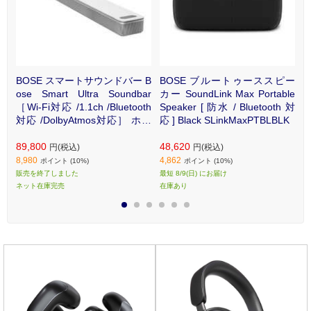
ー
BOSE スマートサウンドバー B
BOSE ブルートゥーススピー
Bl
ose Smart Ultra Soundbar
カー SoundLink Max Portable
カ
Li
［Wi-Fi対応 /1.1ch /Bluetooth
Speaker [ 防水 / Bluetooth 対
S
対応 /DolbyAtmos対応］ ホワ
応 ] Black SLinkMaxPTBLBLK
応
イト SmartUltraSBWHT
B
4
89,800
48,620
円(税込)
円(税込)
4
8,980
4,862
ポイント (10%)
ポイント (10%)
場
商
販売を終了しました
最短 8/9(日) にお届け
定
ネット在庫完売
在庫あり
お
1
2
3
4
5
6