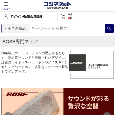
メニュー
0
点
ログイン/新規会員登録
0
円
全ての商品
BOSE専門ストア
50年以上のイノベーションの歴史がもたら
す、高品質サウンドと洗練されたデザイン。
話題のワイヤレスヘッドホンやノイズキャン
セリングヘッドホン、多彩なスピーカー製品
をラインアップ。