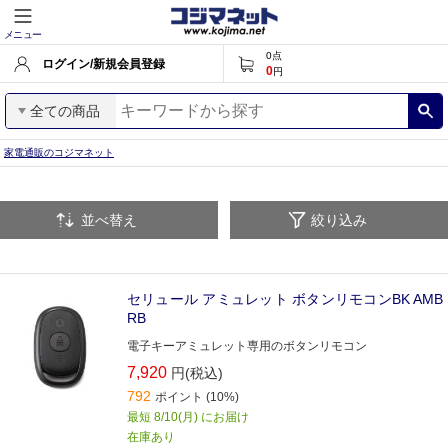
メニュー
0
点
ログイン/新規会員登録
0
円
全ての商品
家電通販のコジマネット
並べ替え
絞り込み
セリュール アミュレット ボタンリモコンBK AMB
RB
電子キーアミュレット専用のボタンリモコン
7,920
円(税込)
792
ポイント (10%)
最短 8/10(月) にお届け
在庫あり