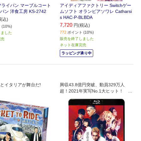
フライパン マーブルコート
アイディアファクトリー Switchゲー
ン 洋食工房 KS-2742
ムソフト オランピアソワレ Catharsi
s HAC-P-BLBDA
税込)
7,720
円(税込)
(10%)
772
ポイント (10%)
しました
販売を終了しました
完売
ネット在庫完売
ラッピング承り中
とイタリアが舞台だ!
興収43.8億円突破、動員329万人
超！2021年実写No.1大ヒット！ 仲
間との絆。大切な人との未来。 譲
れないものを守るため、男たちのリ
ベンジが今始まる――