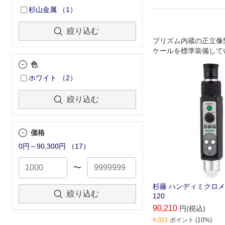
杉山金属
（
1
）
絞り込む
プリズム内蔵の正立像
ケールを標準装備してい
光量調整､マルチライ
色
です｡
ホワイト
（
2
）
絞り込む
価格
0円～90,300円
（
17
）
〜
杉藤 ハンディミクロメ
絞り込む
120
90,210
円(税込)
9,021
ポイント (10%)