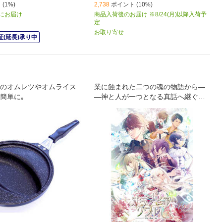
(1%)
2,738
ポイント (10%)
) にお届け
商品入荷後のお届け ※8/24(月)以降入荷予
定
お取り寄せ
(延長)承り中
のオムレツやオムライス
業に蝕まれた二つの魂の物語から―
簡単に｡
―神と人が一つとなる真話へ継ぐ物
語