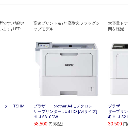
型です｡精密ス
高速プリント＆7年高耐久フラッグシ
大容量トナ
ます｡LEDの
ップモデル
間を軽減
ティングが可能
ーター TSHM
ブラザー brother A4モノクロレー
ブラザー b
ザープリンター JUSTIO [A4サイズ]
ザープリンタ
HL-L6310DW
4] HL-L52
58,500
30,500
円(税込)
円