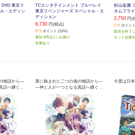
DVD 東京リ
TCエンタテインメント ブルーレイ
杉山金属 
ャル・エディシ
東京リベンジャーズ スペシャル・エ
オムフライパ
ディション
2,750
円(
6,730
円(税込)
275
ポイント 
673
ポイント (10%)
販売を終了
最短 8/8(土) にお届け
ネット在庫
在庫あり
の物語から―
業に蝕まれた二つの魂の物語から―
今度は日本
真話へ継ぐ物
―神と人が一つとなる真話へ継ぐ物
語