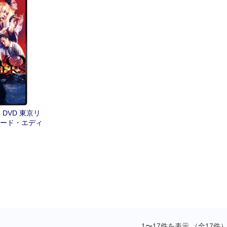
DVD 東京リ
ダード・エディ
1〜17件を表示 （全17件