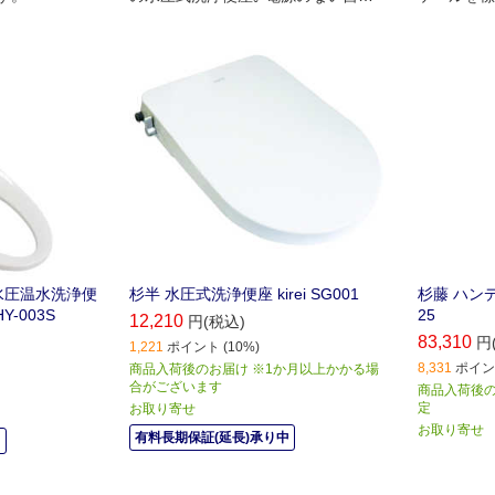
や､海外でも使用可能です｡
光量調整､
です｡
水圧温水洗浄便
杉半 水圧式洗浄便座 kirei SG001
杉藤 ハン
HY-003S
25
12,210
円(税込)
83,310
円
1,221
ポイント (10%)
8,331
ポイント
商品入荷後のお届け ※1か月以上かかる場
合がございます
商品入荷後のお
定
お取り寄せ
お取り寄せ
有料長期保証(延長)承り中
中