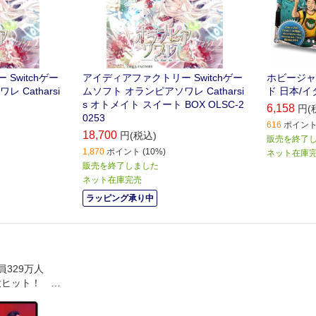
Switchゲー
アイディアファクトリー Switchゲー
ホビージャ
 Catharsi
ムソフト オランピアソワレ Catharsi
ド 日本/
s オトメイト スイート BOX OLSC-2
6,158
円(
0253
616
ポイント 
18,700
円(税込)
販売を終了
1,870
ポイント (10%)
ネット在庫
販売を終了しました
ネット在庫完売
ラッピング承り中
員329万人
1大ヒット！ 仲
の未来。 譲
、男たちのリ