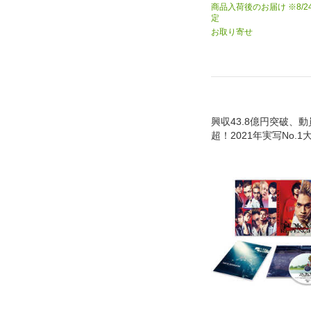
商品入荷後のお届け ※8/2
定
お取り寄せ
興収43.8億円突破、動
超！2021年実写No.
間との絆。大切な人と
れないものを守るため
ベンジが今始まる――