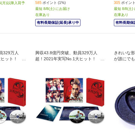
585
ポイント (1%)
305
ポイント 
4(月)以降入荷予
最短 8/8(土) にお届け
最短 8/8(土
在庫あり
在庫あり
有料長期保証(延長)承り中
有料長期保証
員329万人
興収43.8億円突破、動員329万人
きれいな形
1大ヒット！ 仲
超！2021年実写No.1大ヒット！ 仲
が誰にでも
の未来。 譲
間との絆。大切な人との未来。 譲
、男たちのリ
れないものを守るため、男たちのリ
ベンジが今始まる――