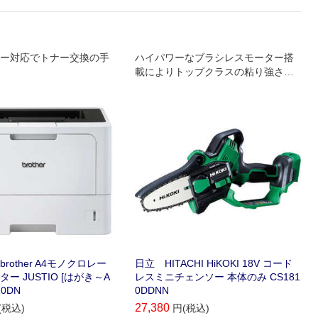
ー対応でトナー交換の手
ハイパワーなブラシレスモーター搭
載によりトップクラスの粘り強さと
なっています。
rother A4モノクロレー
日立 HITACHI HiKOKI 18V コード
ー JUSTIO [はがき～A
レスミニチェンソー 本体のみ CS181
10DN
0DDNN
27,380
(税込)
円(税込)