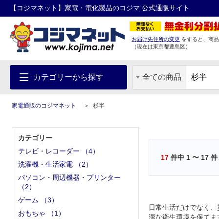
【コジマネット】家電・電化製品のコジマ 公式通販サイト
お届け先住所の変更
をすると、商品
（現在は
東京都
豊島区
）
カテゴリーから探す
全ての商品
家電通販のコジマネット
杉半
カテゴリー
テレビ・レコーダー
（
4
）
17
件中
1
〜
17
件
洗濯機・生活家電
（
2
）
パソコン・周辺機器・プリンター
（
2
）
ゲーム
（
3
）
日常生活だけでなく、
おもちゃ
（
1
）
潔な衛生環境を保てま