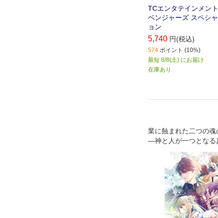
TCエンタテインメント 
ベンジャーズ スペシ
ョン
5,740
円(税込)
574
ポイント (10%)
最短 8/8(土) にお届け
在庫あり
業に蝕まれた二つの魂
―神と人が一つとなる
語