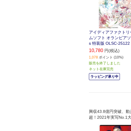
アイディアファクトリー 
ムソフト オランピアソワレ
s 特装版 OLSC-25122
10,780
円(税込)
1,078
ポイント (10%)
販売を終了しました
ネット在庫完売
ラッピング承り中
興収43.8億円突破、動
超！2021年実写No.
間との絆。大切な人と
れないものを守るため