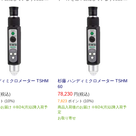
マルチライティングが可能
光量調整､マルチライティングが可能
です｡
ディミクロメーター TSHM
杉藤 ハンディミクロメーター TSHM
60
78,230
(税込)
円(税込)
 (10%)
7,823
ポイント (10%)
届け ※8/24(月)以降入荷予
商品入荷後のお届け ※8/24(月)以降入荷予
定
お取り寄せ