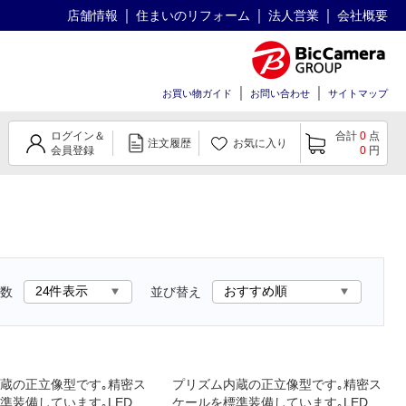
店舗情報
住まいのリフォーム
法人営業
会社概要
お買い物ガイド
お問い合わせ
サイトマップ
ログイン＆
合計
0
点
注文履歴
お気に入り
会員登録
0
円
数
並び替え
蔵の正立像型です｡精密ス
プリズム内蔵の正立像型です｡精密ス
準装備しています｡LEDの
ケールを標準装備しています｡LEDの