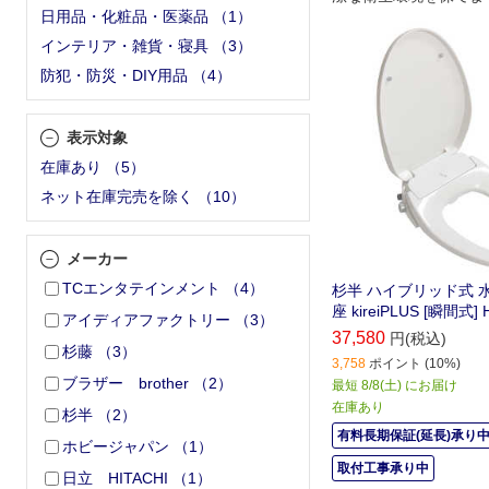
日用品・化粧品・医薬品
（
1
）
インテリア・雑貨・寝具
（
3
）
防犯・防災・DIY用品
（
4
）
表示対象
在庫あり
（
5
）
ネット在庫完売を除く
（
10
）
メーカー
TCエンタテインメント
（
4
）
杉半 ハイブリッド式 
座 kireiPLUS [瞬間式] 
アイディアファクトリー
（
3
）
37,580
円(税込)
杉藤
（
3
）
3,758
ポイント (10%)
ブラザー brother
（
2
）
最短 8/8(土) にお届け
在庫あり
杉半
（
2
）
有料長期保証(延長)承り
ホビージャパン
（
1
）
取付工事承り中
日立 HITACHI
（
1
）