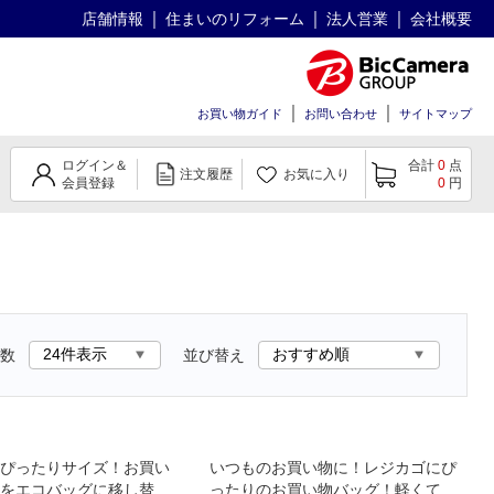
店舗情報
住まいのリフォーム
法人営業
会社概要
お買い物ガイド
お問い合わせ
サイトマップ
ログイン＆
合計
0
点
注文履歴
お気に入り
会員登録
0
円
数
並び替え
ぴったりサイズ！お買い
いつものお買い物に！レジカゴにぴ
をエコバッグに移し替え
ったりのお買い物バッグ！軽くて丈