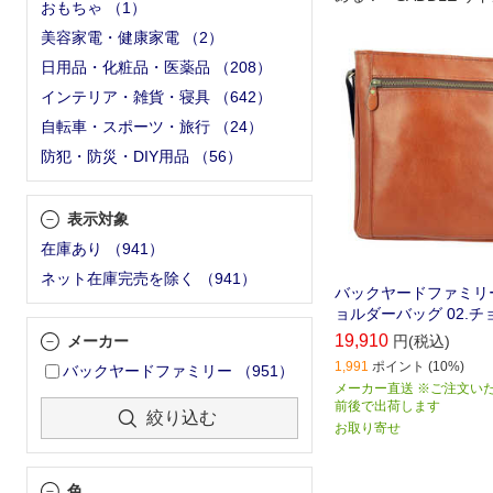
おもちゃ
（
1
）
牛革を使用したスタイ
美容家電・健康家電
（
2
）
ョルダーバッグが新登
日用品・化粧品・医薬品
（
208
）
インテリア・雑貨・寝具
（
642
）
自転車・スポーツ・旅行
（
24
）
防犯・防災・DIY用品
（
56
）
表示対象
在庫あり
（
941
）
ネット在庫完売を除く
（
941
）
バックヤードファミリー 
ョルダーバッグ 02.チョコ
19,910
円(税込)
メーカー
1,991
ポイント (10%)
バックヤードファミリー
（
951
）
メーカー直送 ※ご注文い
前後で出荷します
絞り込む
お取り寄せ
色