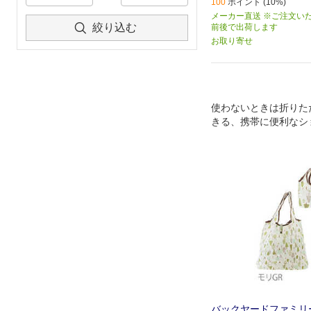
100
ポイント (10%)
メーカー直送 ※ご注文い
絞り込む
前後で出荷します
お取り寄せ
使わないときは折りた
きる、携帯に便利なシ
ッグ。
バックヤードファミリ