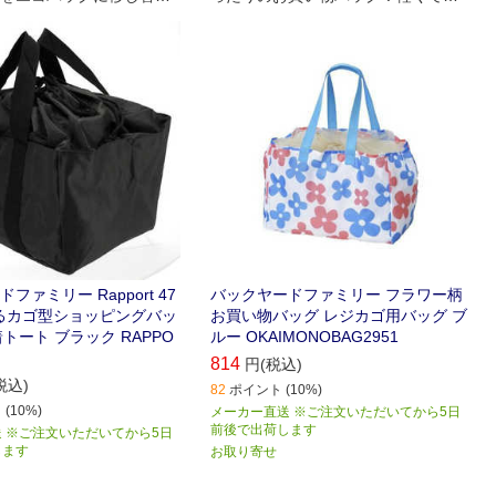
けてラクチン！レジカゴ
夫なポリエステルを使用。
ングバッグ。
ファミリー Rapport 47
バックヤードファミリー フラワー柄
めるカゴ型ショッピングバッ
お買い物バッグ レジカゴ用バッグ ブ
巾着トート ブラック RAPPO
ルー OKAIMONOBAG2951
814
円(税込)
税込)
82
ポイント (10%)
(10%)
メーカー直送 ※ご注文いただいてから5日
前後で出荷します
 ※ご注文いただいてから5日
します
お取り寄せ