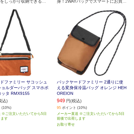
をしっかり収納できる、
身！2WAYバッグでスマートにお買い
いサイズ感のショルダー
物♪手ぶらでお出かけして、荷物が増
♪
えたら、サコッシュがサッとエコバ
ッグに早変わり！
ドファミリー サコッシュ
バックヤードファミリー 2通りに使
5 ショルダーバッグ スマホポ
える変身保冷温バッグ オレンジ HEH
ッタ RMX9155
OREION
949
税込)
円(税込)
(10%)
95
ポイント (10%)
 ※ご注文いただいてから5日
メーカー直送 ※ご注文いただいてから5日
します
前後で出荷します
お取り寄せ