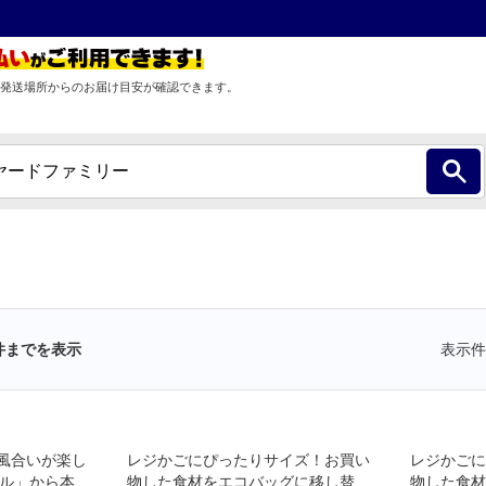
発送場所からのお届け目安が確認できます。
件までを表示
表示件
風合いが楽し
レジかごにぴったりサイズ！お買い
レジかごに
ドル」から本格
物した食材をエコバッグに移し替え
物した食材