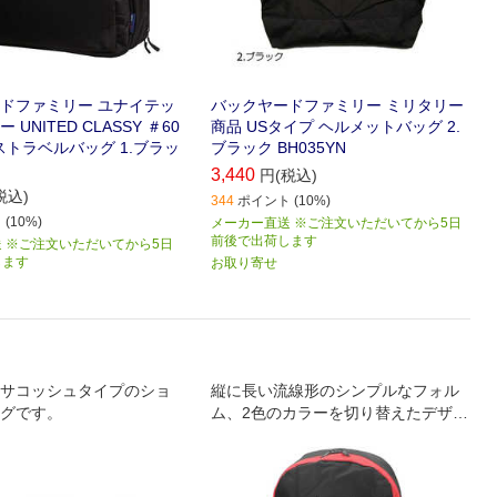
ドファミリー ユナイテッ
バックヤードファミリー ミリタリー
UNITED CLASSY ＃60
商品 USタイプ ヘルメットバッグ 2.
ストラベルバッグ 1.ブラッ
ブラック BH035YN
3,440
円(税込)
税込)
344
ポイント (10%)
(10%)
メーカー直送 ※ご注文いただいてから5日
前後で出荷します
 ※ご注文いただいてから5日
します
お取り寄せ
サコッシュタイプのショ
縦に長い流線形のシンプルなフォル
グです。
ム、2色のカラーを切り替えたデザイ
ン(※)が印象的な大容量リュックサッ
ク。