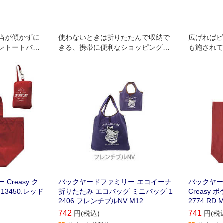
当が傾かずに
使わないときは折りたたんで収納で
広げればビ
ントートバッ
きる、携帯に便利なショッピングバ
も施されて
ッグ。
応できます
reasy ク
バックヤードファミリー エコイーナ
バックヤー
3450.レッド
折りたたみ エコバッグ ミニバッグ 1
Creasy
2406.フレンチブルNV M12
2774.RD 
742
741
円(税込)
円(税