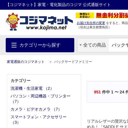
【コジマネット】家電・電化製品のコジマ 公式通販サイト
お届け先住所の変更
をすると、商品
（現在は
東京都
豊島区
）
カテゴリーから探す
全ての商品
家電通販のコジマネット
バックヤードファミリー
カテゴリー
洗濯機・生活家電
（
2
）
951
件中
1
〜
24
パソコン・周辺機器・プリンター
（
7
）
カメラ・ビデオカメラ
（
7
）
スマートフォン・アクセサリー
リアルレザーの贅沢な
（
3
）
める！「SADDLE サ