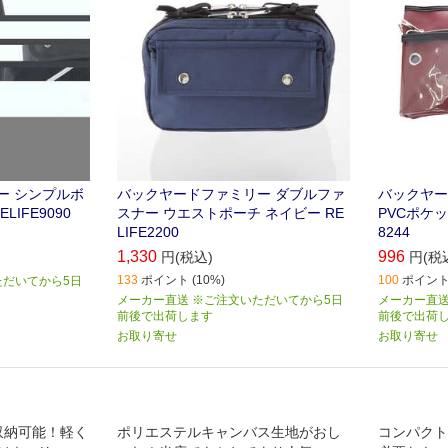
ー シンプルボ
バックヤードファミリー ダブルファ
バックヤー
IFE9090
スナー ウエストポーチ ネイビー RE
PVCポケッ
LIFE2200
8244
1,330
996
円(税込)
円(税
133
ポイント (10%)
100
ポイント 
ただいてから5日
メーカー直送 ※ご注文いただいてから5日
メーカー直送
前後で出荷します
前後で出荷
お取り寄せ
お取り寄せ
収納可能！軽く
ポリエステルキャンバス生地がおし
コンパクト