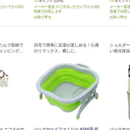
75
ポイント (10%)
75
ポイント (
ただいてから5日
メーカー直送 ※ご注文いただいてから5日
メーカー直送
前後で出荷します
前後で出荷
お取り寄せ
お取り寄せ
たんで収納で
自宅で簡単に足湯が楽しめる！心身
ショルダー
ョッピングバ
のリラックス、癒しに。
い保冷保温
スが登場。
ー エコイーナ
バックヤードファミリー ASHI湯 折
バックヤード