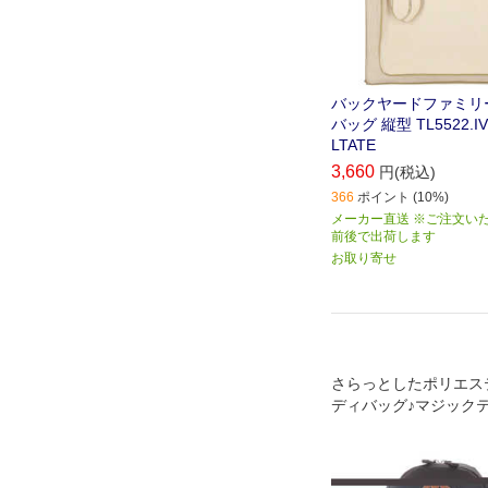
バックヤードファミリ
バッグ 縦型 TL5522.IV
LTATE
3,660
円(税込)
366
ポイント (10%)
メーカー直送 ※ご注文い
前後で出荷します
お取り寄せ
さらっとしたポリエス
ディバッグ♪マジック
面ポケットは、小物の
す。