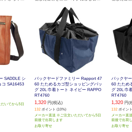
リッシュなシ
る手間が省けてラクチン！レジカゴ
る手間が省
場。
型ショッピングバッグ。
型ショッピ
SADDLE シ
バックヤードファミリー Rapport 47
バックヤード
 SA16453
60 たためるカゴ型ショッピングバッ
60 たた
グ 20L 巾着トート ネイビー RAPPO
グ 20L 
RT4760
RT4760
1,320
1,320
円(税込)
円(
ただいてから5日
132
ポイント (10%)
132
ポイント 
メーカー直送 ※ご注文いただいてから5日
メーカー直送
前後で出荷します
前後で出荷
お取り寄せ
お取り寄せ