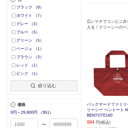
ブラック
（
8
）
ホワイト
（
7
）
広いマチでコンビニ弁
グレー
（
3
）
入る！クリーシーのベ
ブルー
（
5
）
グが登場。
グリーン
（
5
）
ベージュ
（
1
）
ブラウン
（
3
）
レッド
（
1
）
ピンク
（
1
）
絞り込む
バックヤードファミリー C
価格
リーシー ベントート M1
0円～29,800円
（
951
）
BENTOTE160
994
円(税込)
〜