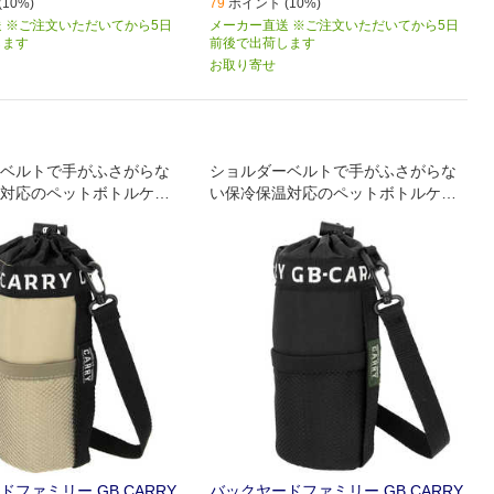
10%)
79
ポイント (10%)
 ※ご注文いただいてから5日
メーカー直送 ※ご注文いただいてから5日
します
前後で出荷します
お取り寄せ
ベルトで手がふさがらな
ショルダーベルトで手がふさがらな
対応のペットボトルケー
い保冷保温対応のペットボトルケー
スが登場。
ファミリー GB CARRY
バックヤードファミリー GB CARRY