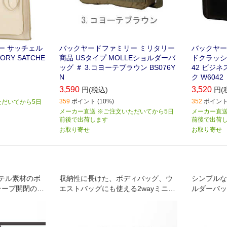
ー サッチェル
バックヤードファミリー ミリタリー
バックヤー
ORY SATCHE
商品 USタイプ MOLLEショルダーバ
ドクラッシー 
ッグ ＃ 3.コヨーテブラウン BS076Y
42 ビジネ
N
ク W6042
3,590
3,520
円(税込)
円(
359
ポイント (10%)
352
ポイント 
ただいてから5日
メーカー直送 ※ご注文いただいてから5日
メーカー直送
前後で出荷します
前後で出荷
お取り寄せ
お取り寄せ
テル素材のボ
収納性に長けた、ボディバッグ、ウ
シンプルな
テープ開閉の前
エストバッグにも使える2wayミニバ
ルダーバッ
収納に最適で
ッグ♪ポケットもたくさんあって、小
ぶりながらも収納力は抜群◎