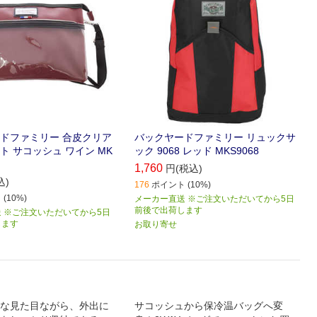
ドファミリー 合皮クリア
バックヤードファミリー リュックサ
ト サコッシュ ワイン MK
ック 9068 レッド MKS9068
1,760
円(税込)
込)
176
ポイント (10%)
(10%)
メーカー直送 ※ご注文いただいてから5日
前後で出荷します
 ※ご注文いただいてから5日
します
お取り寄せ
な見た目ながら、外出に
サコッシュから保冷温バッグへ変