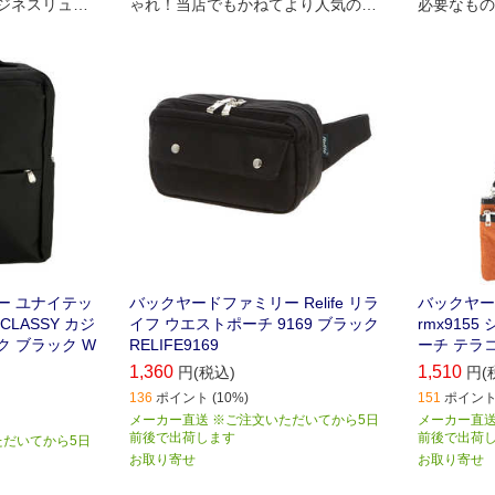
ジネスリュッ
ゃれ！当店でもかねてより人気のウ
必要なもの
エストポーチがよりアップグレード
ちょうどい
して新登場！
バッグです
ー ユナイテッ
バックヤードファミリー Relife リラ
バックヤー
CLASSY カジ
イフ ウエストポーチ 9169 ブラック
rmx915
 ブラック W
RELIFE9169
ーチ テラコ
1,360
1,510
円(税込)
円(
136
ポイント (10%)
151
ポイント 
メーカー直送 ※ご注文いただいてから5日
メーカー直送
前後で出荷します
前後で出荷
ただいてから5日
お取り寄せ
お取り寄せ