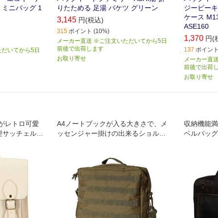
 ミニバッグ 1
りたためる 足湯 バケツ グリーン
ジービーキ
ケース M13
3,145
円(税込)
ASE160
315
ポイント (10%)
1,370
円(
メーカー直送 ※ご注文いただいてから5日
前後で出荷します
137
ポイント 
ただいてから5日
お取り寄せ
メーカー直送
前後で出荷
お取り寄せ
がレトロ可愛
A4ノートブックが入る大きさで、メ
収納機能満
型サッチェルバ
ッセンジャー掛けの出来るショルダ
ベルバッグ
ーストラップと、ボストン持ちの出
来るグリップがついた基本2Wayのコ
ンバットバッグです。