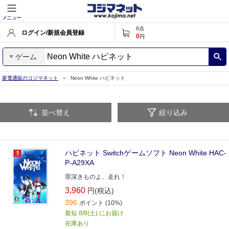
メニュー
0
点
ログイン/新規会員登録
0
円
ゲーム
家電通販のコジマネット
Neon White ハピネット
並べ替え
絞り込み
ハピネット Switchゲームソフト Neon White HAC-
P-A29XA
罪深きものよ、走れ！
3,960
円(税込)
396
ポイント (10%)
最短 8/8(土) にお届け
在庫あり