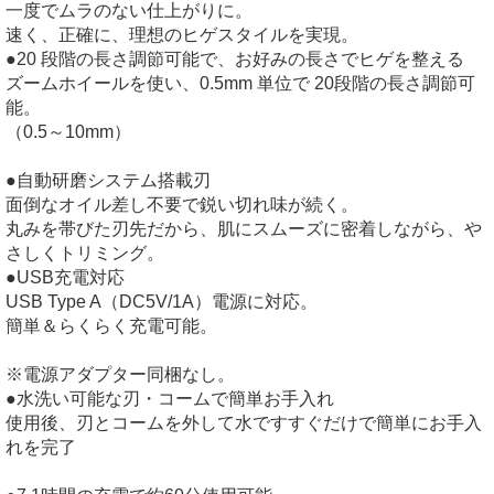
一度でムラのない仕上がりに。
速く、正確に、理想のヒゲスタイルを実現。
●20 段階の長さ調節可能で、お好みの長さでヒゲを整える
ズームホイールを使い、0.5mm 単位で 20段階の長さ調節可
能。
（0.5～10mm）
●自動研磨システム搭載刃
面倒なオイル差し不要で鋭い切れ味が続く。
丸みを帯びた刃先だから、肌にスムーズに密着しながら、や
さしくトリミング。
●USB充電対応
USB Type A（DC5V/1A）電源に対応。
簡単＆らくらく充電可能。
※電源アダプター同梱なし。
●水洗い可能な刃・コームで簡単お手入れ
使用後、刃とコームを外して水ですすぐだけで簡単にお手入
れを完了