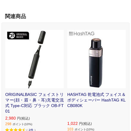
関連商品
小
ORIGINALBASIC フェイストリ
HASHTAG 乾電池式 フェイス＆
R
マー(顔・眉・鼻・耳)充電交流
ボディシェーバー HashTAG KL
式 Type-C対応 ブラック OB-FT
CB080K
01
2,980
円(税込)
1,022
円(税込)
298
ポイント(10%)
103
ポイント(10%)
（
2件
）