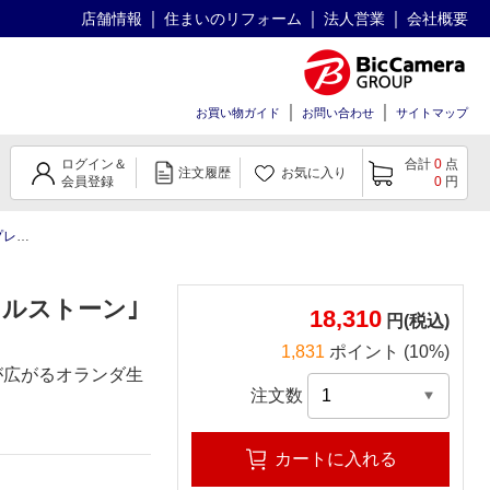
店舗情報
住まいのリフォーム
法人営業
会社概要
お買い物ガイド
お問い合わせ
サイトマップ
ログイン＆
合計
0
点
注文履歴
お気に入り
会員登録
0
円
枚)
リルストーン｣
18,310
円(税込)
1,831
ポイント (10%)
が広がるオランダ生
注文数
カートに入れる