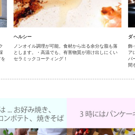
ヘルシー
ダ
ク
ノンオイル調理が可能。食材から出る余分な脂も落
飾
採
とします。・高温でも、有害物質が溶け出しにくい
ア
材を
セラミックコーティング！
パ
。
間