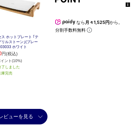
なら
月々1,525円
から。
分割手数料無料
ス ホットプレート ｢テ
グリルストーン｣(プレー
103033 ホワイト
0
円(税込)
イント(10%)
終了しました
在庫完売
レビューを見る