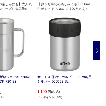
の楽しみにも】大人気
【おうち時間の楽しみにも】350ml
【おう
シリーズに大容量のジ
缶がすっぽり｡缶のまま冷たさをキー
缶がす
登場!
プ｡
プ｡
Nex
断熱ジョッキ 720ml
サーモス 保冷缶ホルダー 350ml缶用
サーモ
K-720-S2
シルバー JCB352-SL
ブラック
1,190
1,450
)
円(税込)
%)
119
ポイント(10%)
145
ポイ