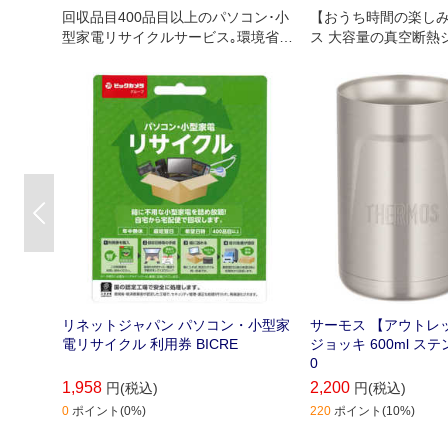
回収品目400品目以上のパソコン･小
【おうち時間の楽し
型家電リサイクルサービス｡環境省･
ス 大容量の真空断熱ジョ
経済産業省が認定した工場で､セキュ
リティ管理･適正な処理が行われ､再
資源化されます｡年中無休｡自宅から
宅配便で回収します｡
Previous
リネットジャパン パソコン・小型家
サーモス 【アウトレ
電リサイクル 利用券 BICRE
ジョッキ 600ml ステン
0
1,958
2,200
円(税込)
円(税込)
0
ポイント(0%)
220
ポイント(10%)