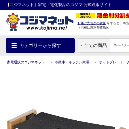
【コジマネット】家電・電化製品のコジマ 公式通販サイト
お届け先住所の変更
をすると、商品
（現在は
東京都
豊島区
）
カテゴリーから探す
全ての商品
家電通販のコジマネット
冷蔵庫・キッチン家電
ホットプレート・