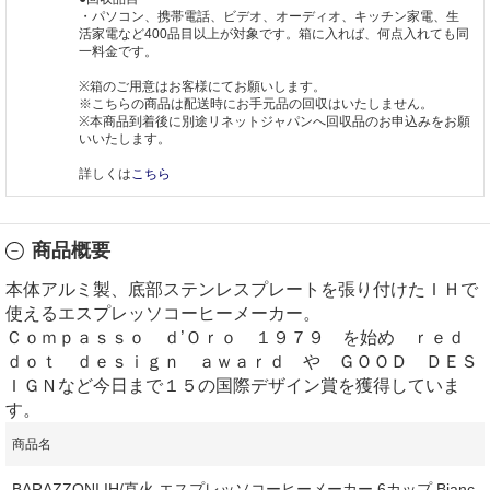
・パソコン、携帯電話、ビデオ、オーディオ、キッチン家電、生
活家電など400品目以上が対象です。箱に入れば、何点入れても同
一料金です。
※箱のご用意はお客様にてお願いします。
※こちらの商品は配送時にお手元品の回収はいたしません。
※本商品到着後に別途リネットジャパンへ回収品のお申込みをお願
いいたします。
詳しくは
こちら
商品概要
本体アルミ製、底部ステンレスプレートを張り付けたＩＨで
使えるエスプレッソコーヒーメーカー。
Ｃｏｍｐａｓｓｏ ｄ’Ｏｒｏ １９７９ を始め ｒｅｄ
ｄｏｔ ｄｅｓｉｇｎ ａｗａｒｄ や ＧＯＯＤ ＤＥＳ
ＩＧＮなど今日まで１５の国際デザイン賞を獲得していま
す。
商品名
BARAZZONI IH/直火 エスプレッソコーヒーメーカー 6カップ Bianc