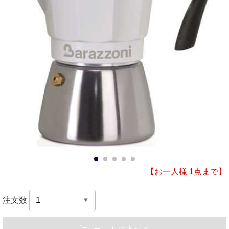
1
2
3
4
5
【お一人様 1点まで】
注文数