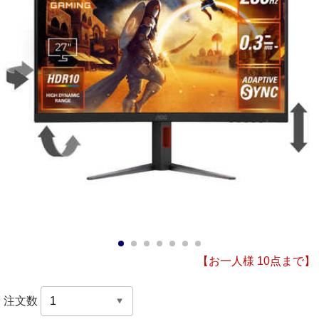
1
2
3
4
5
6
7
【お一人様 10点まで】
注文数