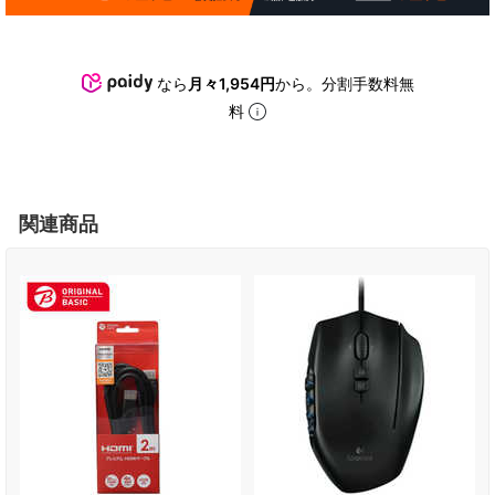
なら
月々1,954円
から。分割手数料無
料
関連商品