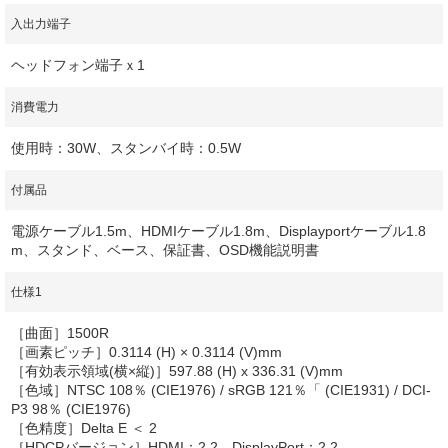
入出力端子
ヘッドフォン端子ｘ1
消費電力
使用時：30W、スタンバイ時：0.5W
付属品
電源ケーブル1.5m、HDMIケーブル1.8m、Displayportケーブル1.8
m、スタンド、ベース、保証書、OSD機能説明書
仕様1
［曲面］1500R
［画素ピッチ］0.3114 (H) × 0.3114 (V)mm
［有効表示領域(横×縦)］597.88 (H) x 336.31 (V)mm
［色域］NTSC 108％ (CIE1976) / sRGB 121％「 (CIE1931) / DCI-
P3 98％ (CIE1976)
［色精度］Delta E ＜ 2
［HDCPバージョン］HDMI：2.2、DisplayPort：2.2