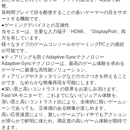
整。
長時間プレイで目を酷使することの多いゲーマーの目をサポ
ートする機能です。
●ゲーミングデバイスとの互換性
当モニターは、主要な入力端子「HDMI」「DisplayPort」両
方を有しています。
様々なタイプのゲームコンソールやゲーミングPCとの接続
が可能です。
●ティアリングを防ぐAdaptive-Syncテクノロジー
Adaptive-Syncテクノロジーは、最高のゲーム体験を求める
ゲーマーに最適な高性能ソリューション。
ティアリングやスタッタリングなどのカクつきを抑えること
ができ、なめらかな映像再現を可能にします。
●深い黒と高いコントラストの世界をお楽しみ頂けます。
Fast VA モニターで、これまでにないビジュアル体験を。
深い黒と高いコントラスト比により、全体的に暗いゲームシ
ーンであっても、立体感のある映像が楽しめます。
高い応答速度により、激しいゲームプレイ中でもアクション
が滑らかで鮮明に保たれ、満足度の高いゲーム体験が期待で
きます。