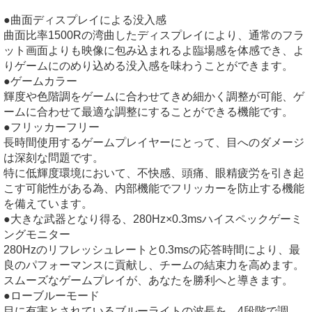
●曲面ディスプレイによる没入感
曲面比率1500Rの湾曲したディスプレイにより、通常のフラ
ット画面よりも映像に包み込まれるよ臨場感を体感でき、よ
りゲームにのめり込める没入感を味わうことができます。
●ゲームカラー
輝度や色階調をゲームに合わせてきめ細かく調整が可能、ゲ
ームに合わせて最適な調整にすることができる機能です。
●フリッカーフリー
長時間使用するゲームプレイヤーにとって、目へのダメージ
は深刻な問題です。
特に低輝度環境において、不快感、頭痛、眼精疲労を引き起
こす可能性がある為、内部機能でフリッカーを防止する機能
を備えています。
●大きな武器となり得る、280Hz×0.3msハイスペックゲーミ
ングモニター
280Hzのリフレッシュレートと0.3msの応答時間により、最
良のパフォーマンスに貢献し、チームの結束力を高めます。
スムーズなゲームプレイが、あなたを勝利へと導きます。
●ローブルーモード
目に有害とされているブルーライトの波長を、4段階で調