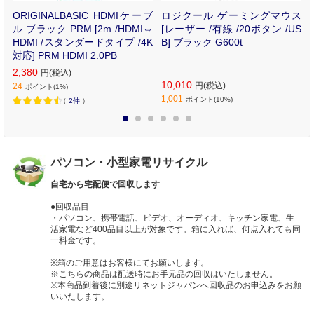
ン
ORIGINALBASIC HDMIケーブ
ロジクール ゲーミングマウス
時
ル ブラック PRM [2m /HDMI⇔
[レーザー /有線 /20ボタン /US
ク
HDMI /スタンダードタイプ /4K
B] ブラック G600t
ト
対応] PRM HDMI 2.0PB
]
2,380
円(税込)
10,010
円(税込)
24
ポイント(1%)
1,001
ポイント(10%)
（
2件
）
1
2
3
4
5
6
パソコン・小型家電リサイクル
自宅から宅配便で回収します
●回収品目
・パソコン、携帯電話、ビデオ、オーディオ、キッチン家電、生
活家電など400品目以上が対象です。箱に入れば、何点入れても同
一料金です。
※箱のご用意はお客様にてお願いします。
※こちらの商品は配送時にお手元品の回収はいたしません。
※本商品到着後に別途リネットジャパンへ回収品のお申込みをお願
いいたします。