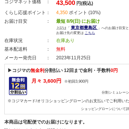
コジマネット価格 ：
43,500
円(税込)
くらし応援ポイント：
4,350
ポイント (10%)
お届け目安 ：
最短 8/9(日) にお届け
東京都豊島区
上記は「
」へのお届け目安と
お届け先の変更は
こちら
在庫状況 ：
在庫あり
基本配送料 ：
無料
メーカー発売日 ：
2023年11月25日
▶コジマの
無金利
分割払い
12
回まで金利・手数料
0円
月々
3,600
円
※初回
3,900
円
分割シミュレー
※コジマカード/オリコショッピングローンのお支払いでご利用い
ショッピングローンについて
本商品は宅配便でのお届けになります。