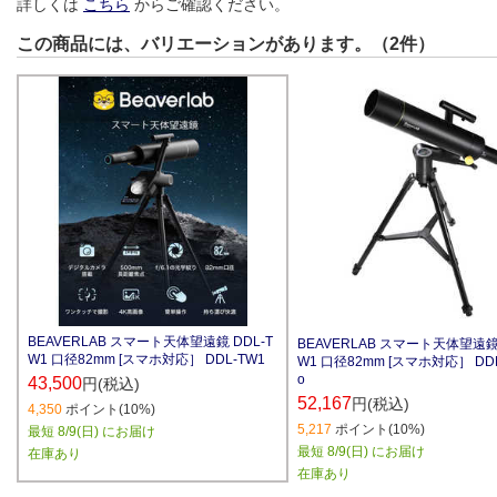
詳しくは
こちら
からご確認ください。
この商品には、バリエーションがあります。（2件）
BEAVERLAB スマート天体望遠鏡 DDL-T
BEAVERLAB スマート天体望遠鏡 
W1 口径82mm [スマホ対応］ DDL-TW1
W1 口径82mm [スマホ対応］ DDL
o
43,500
円(税込)
52,167
円(税込)
4,350
ポイント(10%)
5,217
ポイント(10%)
最短 8/9(日) にお届け
最短 8/9(日) にお届け
在庫あり
在庫あり