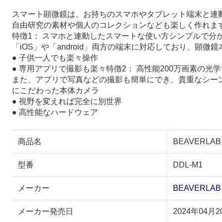
スマート顕微鏡は、お持ちのスマホやタブレット端末と連
自由研究の素材や個人のコレクションなども楽しく作れま
特徴1： スマホと連動したスマートな使い方シンプルで分かりやす
「iOS」や「android」両方の端末に対応しており、顕微
● 子供一人でも楽々操作
● 専用アプリで撮影も楽々特徴2： 高性能200万画素の
また、アプリで写真などの撮影も簡単にでき、貴重なシー
にこだわった本体カメラ
● 視野を変えれば完全に別世界
● 高性能なハードウェア
商品名
BEAVERLAB
型番
DDL-M1
メーカー
BEAVERLAB
メーカー発売日
2024年04月2