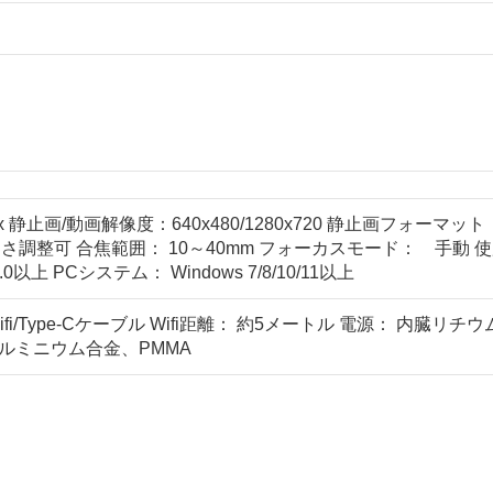
x 静止画/動画解像度：640x480/1280x720 静止画フォーマット
さ調整可 合焦範囲： 10～40mm フォーカスモード： 手動 使
S12.0以上 PCシステム： Windows 7/8/10/11以上
fi/Type-Cケーブル Wifi距離： 約5メートル 電源： 内臓リチウム
アルミニウム合金、PMMA