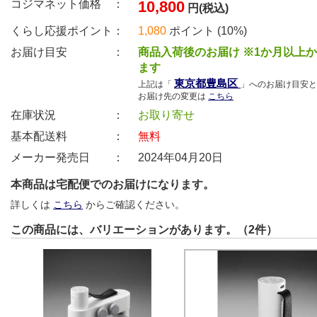
コジマネット価格 ：
10,800
円(税込)
くらし応援ポイント：
1,080
ポイント (10%)
お届け目安 ：
商品入荷後のお届け ※1か月以上
ます
東京都豊島区
上記は「
」へのお届け目安と
お届け先の変更は
こちら
在庫状況 ：
お取り寄せ
基本配送料 ：
無料
メーカー発売日 ：
2024年04月20日
本商品は宅配便でのお届けになります。
詳しくは
こちら
からご確認ください。
この商品には、バリエーションがあります。（2件）