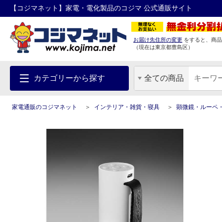
【コジマネット】家電・電化製品のコジマ 公式通販サイト
お届け先住所の変更
をすると、商品
（現在は
東京都
豊島区
）
カテゴリーから探す
全ての商品
家電通販のコジマネット
インテリア・雑貨・寝具
顕微鏡・ルーペ