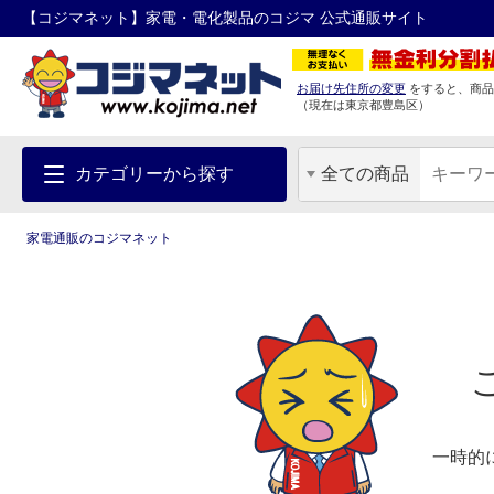
【コジマネット】家電・電化製品のコジマ 公式通販サイト
お届け先住所の変更
をすると、商品
（現在は
東京都
豊島区
）
カテゴリーから探す
全ての商品
家電通販のコジマネット
一時的