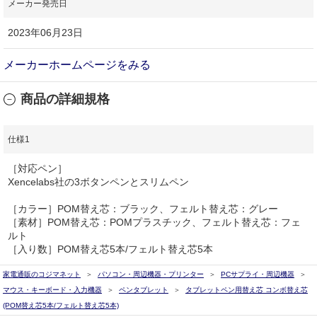
メーカー発売日
2023年06月23日
メーカーホームページをみる
商品の詳細規格
仕様1
［対応ペン］
Xencelabs社の3ボタンペンとスリムペン
［カラー］POM替え芯：ブラック、フェルト替え芯：グレー
［素材］POM替え芯：POMプラスチック、フェルト替え芯：フェ
ルト
［入り数］POM替え芯5本/フェルト替え芯5本
家電通販のコジマネット
パソコン・周辺機器・プリンター
PCサプライ・周辺機器
マウス・キーボード・入力機器
ペンタブレット
タブレットペン用替え芯 コンボ替え芯
(POM替え芯5本/フェルト替え芯5本)