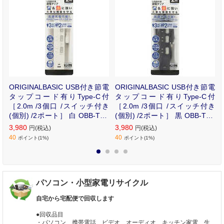
小
ORIGINALBASIC USB付き節電
ORIGINALBASIC USB付き節電
R
タップコード有りType-C付
タップコード有りType-C付
［2.0m /3個口 /スイッチ付き
［2.0m /3個口 /スイッチ付き
(個別) /2ポート］ 白 OBB-TPK
(個別) /2ポート］ 黒 OBB-TPK
321AC-W
321AC-K
3,980
3,980
円(税込)
円(税込)
40
40
ポイント(1%)
ポイント(1%)
1
2
3
4
パソコン・小型家電リサイクル
自宅から宅配便で回収します
●回収品目
・パソコン、携帯電話、ビデオ、オーディオ、キッチン家電、生