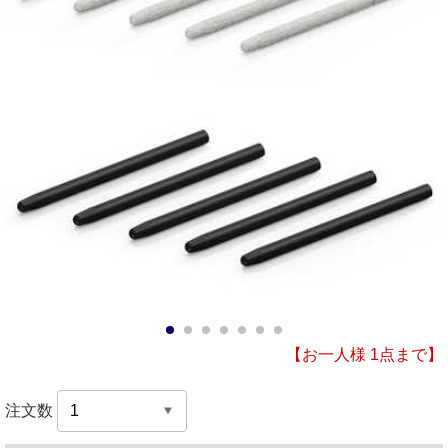
1
2
3
4
5
6
7
【お一人様 1点まで】
注文数