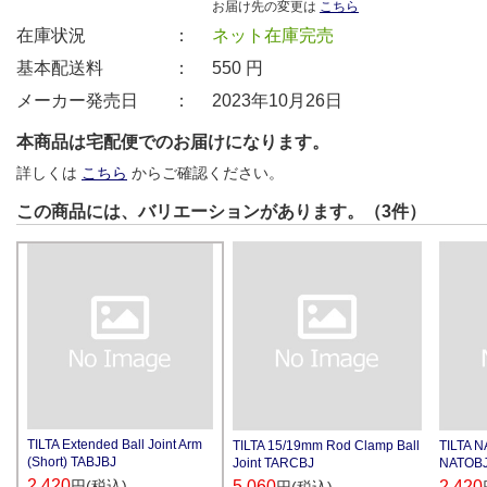
お届け先の変更は
こちら
在庫状況 ：
ネット在庫完売
基本配送料 ：
550
円
メーカー発売日 ：
2023年10月26日
本商品は宅配便でのお届けになります。
詳しくは
こちら
からご確認ください。
この商品には、バリエーションがあります。（3件）
TILTA Extended Ball Joint Arm
TILTA 15/19mm Rod Clamp Ball
TILTA N
(Short) TABJBJ
Joint TARCBJ
NATOB
2,420
円(税込)
5,060
2,420