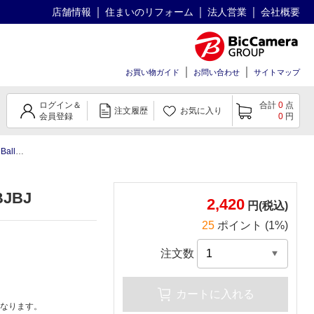
店舗情報
住まいのリフォーム
法人営業
会社概要
お買い物ガイド
お問い合わせ
サイトマップ
ログイン＆
合計
0
点
注文履歴
お気に入り
会員登録
0
円
m (Short)
ABJBJ
2,420
円(税込)
25
ポイント (1%)
注文数
カートに入れる
なります。