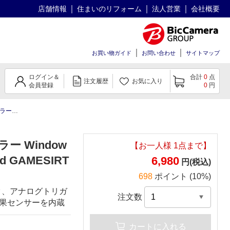
店舗情報
住まいのリフォーム
法人営業
会社概要
お買い物ガイド
お問い合わせ
サイトマップ
ログイン＆
合計
0
点
注文履歴
お気に入り
会員登録
0
円
T4Kaleid
ー Window
【お一人様
1
点まで】
id GAMESIRT
6,980
円(税込)
698
ポイント (10%)
ク、アナログトリガ
注文数
効果センサーを内蔵
カートに入れる