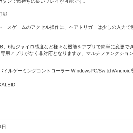
ボタンで気持ちの良いプレイが可能です。
可能
レースゲームのアクセル操作に、ヘアトリガーは少しの入力で素
B、6軸ジャイロ感度など様々な機能をアプリで簡単に変更で
droidは専用アプリがなく非対応となりますが、マルチファンクシ
バイルゲーミングコントローラー WindowsPC/Switch/Android/対応 
KALEID
4日