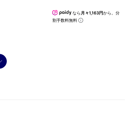
なら
月々1,163円
から。分
割手数料無料