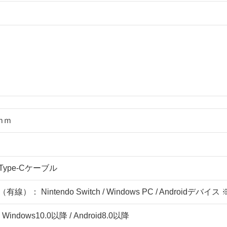
0ｍｍ
ype-Cケーブル
線）： Nintendo Switch / Windows PC / Androi
ndows10.0以降 / Android8.0以降