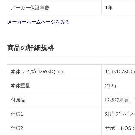
メーカー保証年数
1年
メーカーホームページをみる
商品の詳細規格
本体サイズ(H×W×D) mm
156×107×6
本体重量
212g
付属品
取扱説明書、T
仕様1
対応デバイス（有
仕様2
サポートOS：Wi