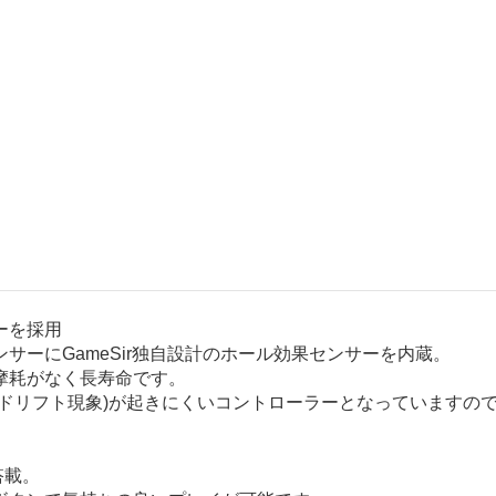
ーを採用
ーにGameSir独自設計のホール効果センサーを内蔵。
摩耗がなく長寿命です。
(ドリフト現象)が起きにくいコントローラーとなっていますの
搭載。