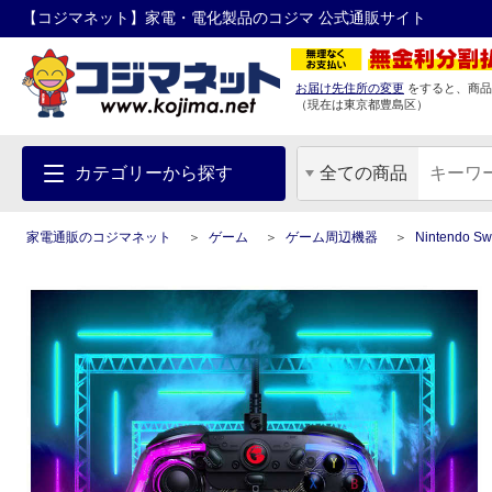
【コジマネット】家電・電化製品のコジマ 公式通販サイト
お届け先住所の変更
をすると、商品
（現在は
東京都
豊島区
）
カテゴリーから探す
全ての商品
家電通販のコジマネット
ゲーム
ゲーム周辺機器
Nintendo 