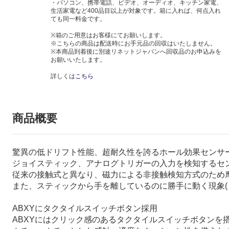
・パソコン、携帯電話、ビデオ、オーディオ、キッチン家電、
生活家電など400品目以上が対象です。箱に入れば、何点入れ
ても同一料金です。
※箱のご用意はお客様にてお願いします。
※こちらの商品は配送時にお手元品の回収はいたしません。
※本商品到着後に別途リネットジャパンへ回収品のお申込みを
お願いいたします。
詳しくは
こちら
商品概要
驚異の低ドリフト性能、超耐久性を誇るホール効果センサ
ジョイスティック、アナログトリガーの入力を検知するセンサ
従来の接触式と異なり、磁力による非接触検知方式のため
また、スティックから手を離しているのに勝手に動く現象
ABXYにタクタイルスイッチボタン採用
ABXYにはクリック感のあるタクタイルスイッチボタンを