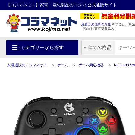
【コジマネット】家電・電化製品のコジマ 公式通販サイト
お届け先住所の変更
をすると、商品
（現在は
東京都
豊島区
）
カテゴリーから探す
全ての商品
家電通販のコジマネット
ゲーム
ゲーム周辺機器
Nintendo 