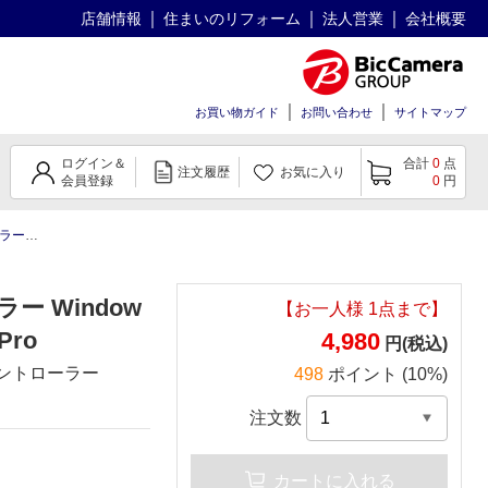
店舗情報
住まいのリフォーム
法人営業
会社概要
お買い物ガイド
お問い合わせ
サイトマップ
ログイン＆
合計
0
点
注文履歴
お気に入り
会員登録
0
円
/iOS対応
ー Window
【お一人様
1
点まで】
Pro
4,980
円(税込)
ングコントローラー
498
ポイント (10%)
注文数
カートに入れる