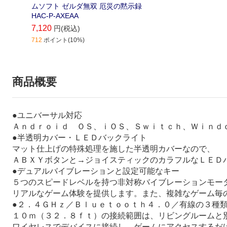
ムソフト ゼルダ無双 厄災の黙示録
HAC-P-AXEAA
7,120
円(税込)
712
ポイント(10%)
商品概要
●ユニバーサル対応
Ａｎｄｒｏｉｄ ＯＳ、ｉＯＳ、Ｓｗｉｔｃｈ、Ｗｉｎｄ
●半透明カバー・ＬＥＤバックライト
マット仕上げの特殊処理を施した半透明カバーなので、
ＡＢＸＹボタンと→ジョイスティックのカラフルなＬＥＤ
●デュアルバイブレーションと設定可能なキー
５つのスピードレベルを持つ非対称バイブレーションモー
リアルなゲーム体験を提供します。また、複雑なゲーム毎
●２．４ＧＨｚ／Ｂｌｕｅｔｏｏｔｈ４．０／有線の３種
１０ｍ（３２．８ｆｔ）の接続範囲は、リビングルームと
ワイヤレスでデバイスに接続し、ゲームにアクセスするだ