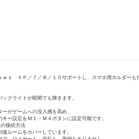
ｏｗｓ ＸＰ／７／８／１０サポートし、スマホ用ホルダーも
バックライトが暗闇でも輝きます。
ターがゲームへの没入感を高め、
のキー設定をＭ１－Ｍ４ボタンに設定可能です。
類の接続方法
別途ルームをカバーしています。
けで、ワイヤーも、混乱も、面倒もありません。