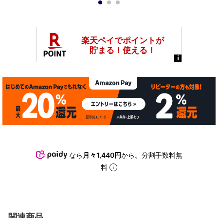
1
2
3
なら
月々1,440円
から。分割手数料無
料
関連商品