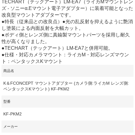
TECHART（テックアート）LM-EA7（ライカMマウントレン
ズ - ソニーα.Eマウント電子アダプター）に装着可能となった
改良型マウントアダプターです。
●特長（従来品との改良点）●光の乱反射を抑えるように艶消
し塗装による内面反射を大幅カット。
●ボディ側とレンズ側に真鍮製マウントパーツを採用し耐久
性が高くなりました。
●TECHART（テックアート）LM-EA7と併用可能。
●仕様・対応カメラマウント：ライカM・対応レンズマウン
ト：ペンタックスKマウント
商品名
K＆FCONCEPT マウントアダプター (カメラ側:ライカM レンズ側:
ペンタックスKマウント) KF-PKM2
型番
KF-PKM2
メーカー