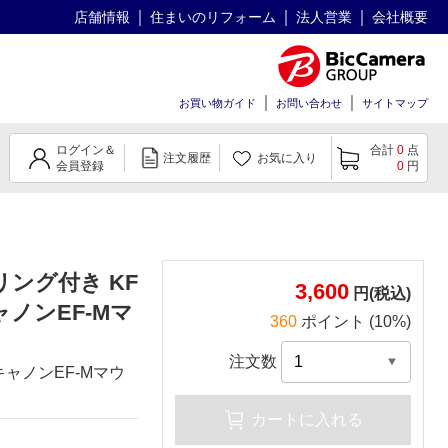
店舗情報
住まいのリフォーム
法人営業
会社概要
お買い物ガイド
お問い合わせ
サイトマップ
ログイン＆
合計
0
点
注文履歴
お気に入り
会員登録
0
円
リング付き KF
3,600
円(税込)
ャノンEF-Mマ
360
ポイント (10%)
注文数
ャノンEF-Mマウ
カートに入れる