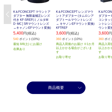
K＆FCONCEPT マウントア
K＆FCONCEPT レンズマウ
K＆FCO
Previous
ダプター 無限遠補正レンズ
ントアダプター (タムロンア
ダプター K
付き KF-SREF(ミノルタM
ダプトールマウントレンズ
コンタッ
D･MC│SRマウントレンズ
→ キヤノンEFマウント変換)
ントレンズ
→キャノンEFマウント変換)
KFTREF
ウント変換
5,400
3,600
3,600
円(税込)
円(税込)
円
540
ポイント(10%)
360
ポイント(10%)
360
ポイン
最短 8/8(土) にお届け
商品入荷後のお届け ※1か月
商品入荷
以上かかる場合がございま
以上かか
在庫あり
す
す
お取り寄せ
お取り寄
商品概要