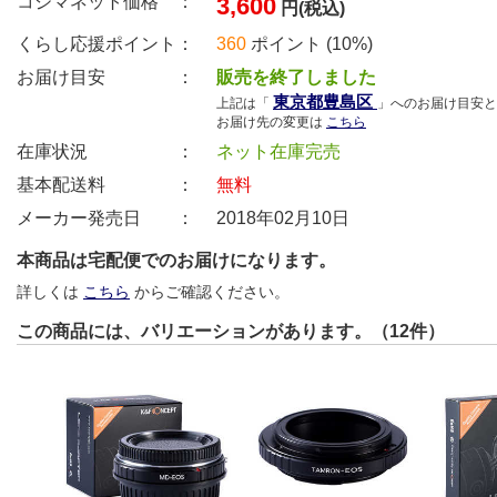
コジマネット価格 ：
3,600
円(税込)
くらし応援ポイント：
360
ポイント (10%)
お届け目安 ：
販売を終了しました
東京都豊島区
上記は「
」へのお届け目安と
お届け先の変更は
こちら
在庫状況 ：
ネット在庫完売
基本配送料 ：
無料
メーカー発売日 ：
2018年02月10日
本商品は宅配便でのお届けになります。
詳しくは
こちら
からご確認ください。
この商品には、バリエーションがあります。（12件）