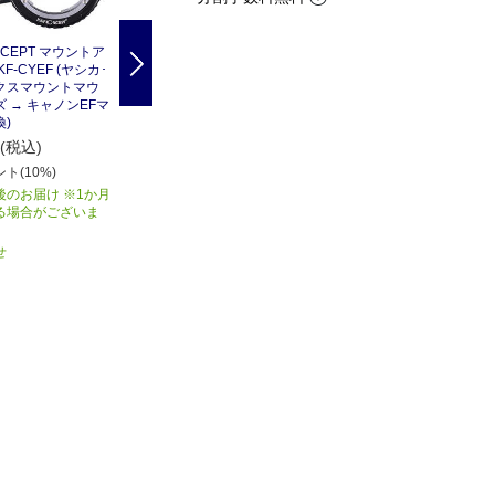
NCEPT マウントア
K＆FCONCEPT マウントア
K＆FCONCEPT マウントア
Next
F-CYEF (ヤシカ･
ダプター 絞りレバー付き KF
ダプター (ニコンFマウント
クスマウントマウ
-NGEF(ニコンFマウント(G
レンズ → キャノンEF-Mマ
 → キャノンEFマ
タイプ対応)マウントレンズ
ウント変換) KF-NFEM
)
→キャノンEFマウント変換)
3,600
円(税込)
4,200
(税込)
円(税込)
360
ポイント(10%)
ト(10%)
420
ポイント(10%)
商品入荷後のお届け ※1か月
後のお届け ※1か月
最短 8/8(土) にお届け
以上かかる場合がございま
る場合がございま
す
在庫あり
お取り寄せ
せ