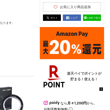
お気に入り商品追加
ポスト
シェア
LINEで送る
なります。
なら
月々1,200円
から。
分割手数料無料