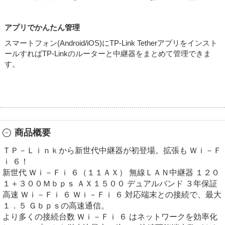
アプリでかんたん管理
スマートフォン(Android/iOS)にTP-Link Tetherアプリをインスト
ールすればTP-Linkのルーターと中継器をまとめて管理できま
す。
商品概要
ＴＰ－Ｌｉｎｋから新世代中継器が初登場。拡張も Ｗｉ－Ｆ
ｉ ６！
新世代 Ｗｉ－Ｆｉ ６（１１ＡＸ） 無線ＬＡＮ中継器 １２０
１＋３００Ｍｂｐｓ ＡＸ１５００ デュアルバンド ３年保証
高速 Ｗｉ－Ｆｉ ６ Ｗｉ－Ｆｉ ６ 対応端末との接続で、最大
１．５ Ｇｂｐｓの高速通信。
より多くの接続台数 Ｗｉ－Ｆｉ ６ はネットワークを効率化