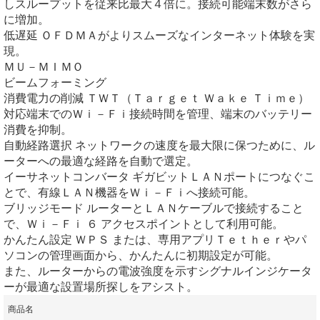
しスループットを従来比最大４倍に。接続可能端末数がさら
に増加。
低遅延 ＯＦＤＭＡがよりスムーズなインターネット体験を実
現。
ＭＵ－ＭＩＭＯ
ビームフォーミング
消費電力の削減 ＴＷＴ（Ｔａｒｇｅｔ Ｗａｋｅ Ｔｉｍｅ）
対応端末でのＷｉ－Ｆｉ接続時間を管理、端末のバッテリー
消費を抑制。
自動経路選択 ネットワークの速度を最大限に保つために、ル
ーターへの最適な経路を自動で選定。
イーサネットコンバータ ギガビットＬＡＮポートにつなぐこ
とで、有線ＬＡＮ機器をＷｉ－Ｆｉへ接続可能。
ブリッジモード ルーターとＬＡＮケーブルで接続すること
で、Ｗｉ－Ｆｉ ６ アクセスポイントとして利用可能。
かんたん設定 ＷＰＳ または、専用アプリＴｅｔｈｅｒやパ
ソコンの管理画面から、かんたんに初期設定が可能。
また、ルーターからの電波強度を示すシグナルインジケータ
ーが最適な設置場所探しをアシスト。
商品名