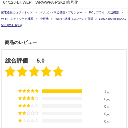
64/128-bit WEP、WPA/WPA-PSK2 暗号化
家電通販のコジマネット
パソコン・周辺機器・プリンター
PCサプライ・周辺機器
Wi-Fi・ネットワーク機器
中継機
Wi-Fi中継機（コンセント直挿し）1201+300Mbps AX1
500 [Wi-Fi 6(ax)]
商品のレビュー
総合評価
5.0
1人
0人
0人
0人
0人