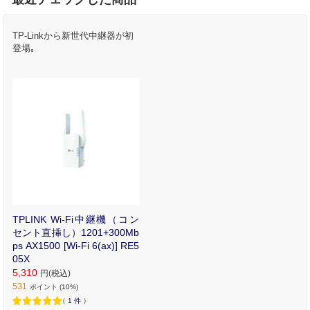
TP-Linkから新世代中継器が初
登場｡
TPLINK Wi-Fi中継機（コン
セント直挿し）1201+300Mb
ps AX1500 [Wi-Fi 6(ax)] RE5
05X
5,310
円(税込)
531
ポイント (10%)
（
1
件
）