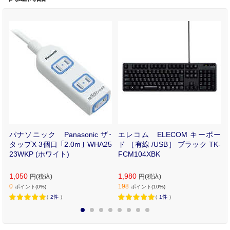
i
パナソニック Panasonic ザ･
エレコム ELECOM キーボー
o
タップX 3個口 ｢2.0m｣ WHA25
ド ［有線 /USB］ ブラック TK-
ｰ
23WKP (ホワイト)
FCM104XBK
a
1,050
1,980
円(税込)
円(税込)
0
198
ポイント(0%)
ポイント(10%)
（
2件
）
（
1件
）
1
2
3
4
5
6
7
8