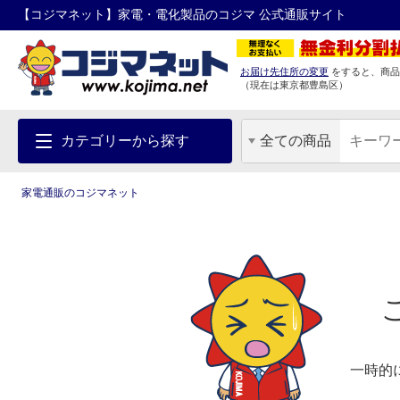
【コジマネット】家電・電化製品のコジマ 公式通販サイト
お届け先住所の変更
をすると、商品
（現在は
東京都
豊島区
）
カテゴリーから探す
全ての商品
家電通販のコジマネット
一時的