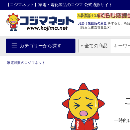
【コジマネット】家電・電化製品のコジマ 公式通販サイト
お届け先住所の変更
をすると、商品
（現在は
東京都
豊島区
）
カテゴリーから探す
全ての商品
家電通販のコジマネット
一時的