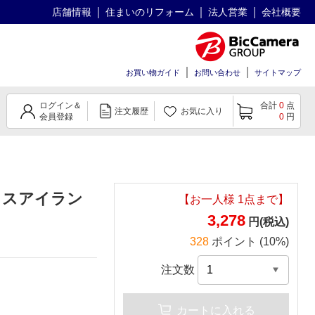
店舗情報
住まいのリフォーム
法人営業
会社概要
お買い物ガイド
お問い合わせ
サイトマップ
ログイン＆
合計
0
点
注文履歴
お気に入り
会員登録
0
円
イスアイラン
【お一人様
1
点まで】
3,278
円(税込)
328
ポイント (10%)
注文数
カートに入れる