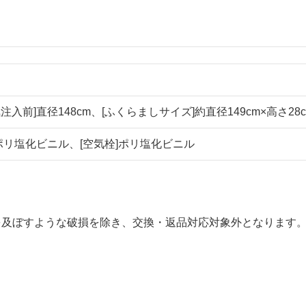
注入前]直径148cm、[ふくらましサイズ]約直径149cm×高さ28
]ポリ塩化ビニル、[空気栓]ポリ塩化ビニル
を及ぼすような破損を除き、交換・返品対応対象外となります