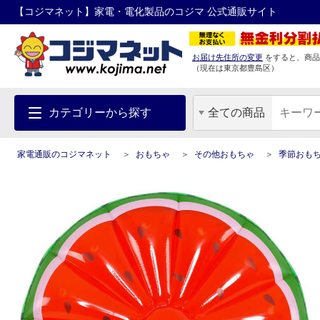
【コジマネット】家電・電化製品のコジマ 公式通販サイト
お届け先住所の変更
をすると、商品
（現在は
東京都
豊島区
）
カテゴリーから探す
全ての商品
家電通販のコジマネット
おもちゃ
その他おもちゃ
季節おも