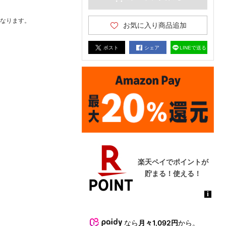
なります。
お気に入り商品追加
ポスト
シェア
LINEで送る
なら
月々1,092円
から。