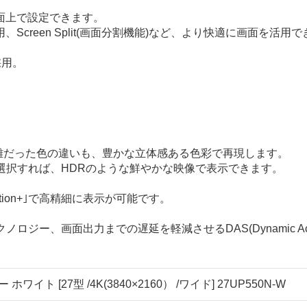
面上で設定できます。
reen Split(画面分割機能)など、より快適に画面を活用
採用。
。
困難だった色の違いも、豊かな立体感ある色彩で再現します。
を選択すれば、HDRのような鮮やかな映像で表示できます。
ution+｣で高精細に表示が可能です。
クノロジー、画面出力までの遅延を軽減させるDAS(Dynamic A
 ホワイト [27型 /4K(3840×2160） /ワイド] 27UP550N-W