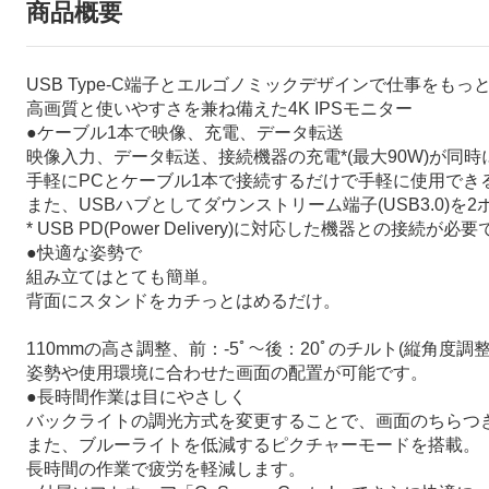
商品概要
USB Type-C端子とエルゴノミックデザインで仕事をもっ
高画質と使いやすさを兼ね備えた4K IPSモニター
●ケーブル1本で映像、充電、データ転送
映像入力、データ転送、接続機器の充電*(最大90W)が同時にで
手軽にPCとケーブル1本で接続するだけで手軽に使用でき
また、USBハブとしてダウンストリーム端子(USB3.0)
* USB PD(Power Delivery)に対応した機器との接続が必
●快適な姿勢で
組み立てはとても簡単。
背面にスタンドをカチっとはめるだけ。
110mmの高さ調整、前：-5ﾟ～後：20ﾟのチルト(縦角度
姿勢や使用環境に合わせた画面の配置が可能です。
●長時間作業は目にやさしく
バックライトの調光方式を変更することで、画面のちらつき
また、ブルーライトを低減するピクチャーモードを搭載。
長時間の作業で疲労を軽減します。