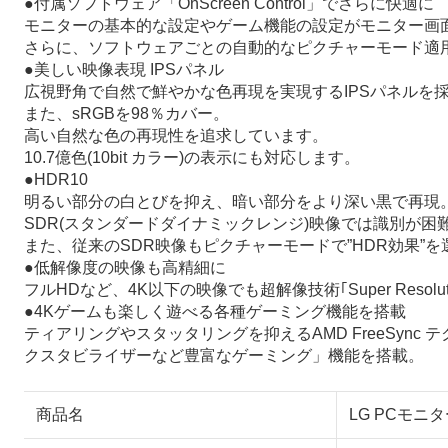
●付属ソフトウェア「OnScreen Control」でさらに快適に
モニターの基本的な設定やゲーム機能の設定がモニター画
さらに、ソフトウェアごとの自動的なピクチャーモード適用、Sc
●美しい映像表現 IPSパネル
広視野角で自然で鮮やかな色再現を実現するIPSパネルを
また、sRGBを98％カバー。
高い自然な色の再現性を追求しています。
10.7億色(10bit カラー)の表示にも対応します。
●HDR10
明るい部分の白とびを抑え、暗い部分をより深い黒で再現
SDR(スタンダードダイナミックレンジ)映像では識別が
また、従来のSDR映像もピクチャーモードで”HDR効果”
●低解像度の映像も高精細に
フルHDなど、4K以下の映像でも超解像技術｢Super Resol
●4Kゲームも楽しく遊べる各種ゲーミング機能を搭載
ティアリングやスタッタリングを抑えるAMD FreeSync テ
クスタビライザーなど豊富なゲーミング」機能を搭載。
商品名
LG PCモニター