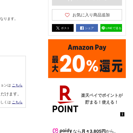
お気に入り商品追加
なります。
ポスト
シェア
LINEで送る
ションは
こちら
ただけます。
詳しくは
こちら
なら
月々3,805円
から。