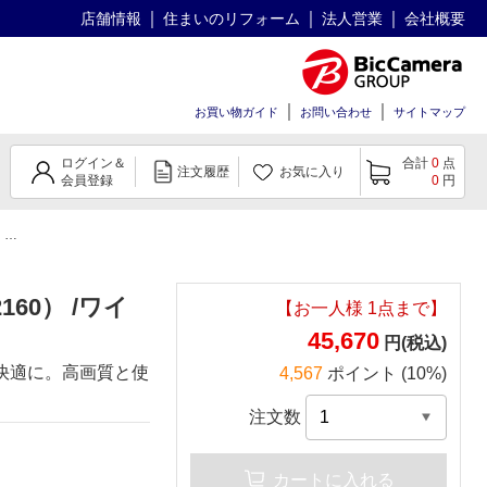
店舗情報
住まいのリフォーム
法人営業
会社概要
お買い物ガイド
お問い合わせ
サイトマップ
ログイン＆
合計
0
点
注文履歴
お気に入り
会員登録
0
円
イ
PCモニター ホワイト [27型 /4K(3840×2160） /ワイド]
2160） /ワイ
【お一人様
1
点まで】
45,670
円(税込)
と快適に。高画質と使
4,567
ポイント (10%)
注文数
カートに入れる