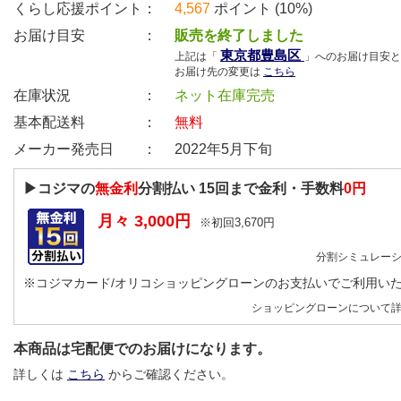
くらし応援ポイント：
4,567
ポイント (10%)
お届け目安 ：
販売を終了しました
東京都豊島区
上記は「
」へのお届け目安と
お届け先の変更は
こちら
在庫状況 ：
ネット在庫完売
基本配送料 ：
無料
メーカー発売日 ：
2022年5月下旬
▶コジマの
無金利
分割払い
15
回まで金利・手数料
0円
月々
3,000
円
※初回
3,670
円
分割シミュレー
※コジマカード/オリコショッピングローンのお支払いでご利用い
ショッピングローンについて
本商品は宅配便でのお届けになります。
詳しくは
こちら
からご確認ください。