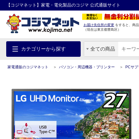
【コジマネット】家電・電化製品のコジマ 公式通販サイト
お届け先住所の変更
をすると、商品
（現在は
東京都
豊島区
）
カテゴリーから探す
全ての商品
家電通販のコジマネット
パソコン・周辺機器・プリンター
PCサ