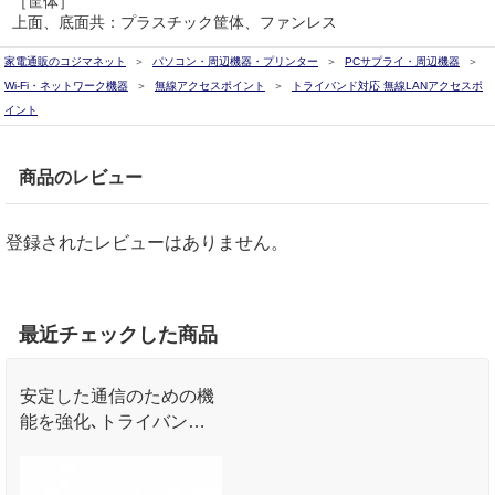
［筐体］
上面、底面共：プラスチック筐体、ファンレス
家電通販のコジマネット
パソコン・周辺機器・プリンター
PCサプライ・周辺機器
Wi-Fi・ネットワーク機器
無線アクセスポイント
トライバンド対応 無線LANアクセスポ
イント
商品のレビュー
登録されたレビューはありません。
最近チェックした商品
安定した通信のための機
能を強化､トライバンド
対応 無線LANアクセスポ
イント