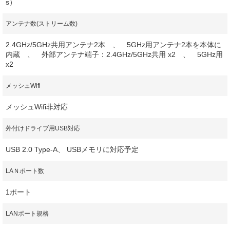
s）
アンテナ数(ストリーム数)
2.4GHz/5GHz共用アンテナ2本 、 5GHz用アンテナ2本を本体に
内蔵 、 外部アンテナ端子：2.4GHz/5GHz共用 x2 、 5GHz用
x2
メッシュWifi
メッシュWifi非対応
外付けドライブ用USB対応
USB 2.0 Type-A、 USBメモリに対応予定
LAＮポート数
1ポート
LANポート規格