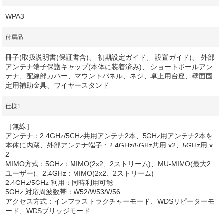
WPA3
付属品
冊子(取扱説明書(保証書含)、 初期設定ガイド、 設置ガイド)、 外部
アンテナ端子保護キャップ(本体に装着済み)、 ショートポールアン
テナ、配線部カバー、マウントパネル、ネジ、卓上用台座、壁面固
定用補助金具、ワイヤースタンド
仕様1
［無線］
アンテナ：2.4GHz/5GHz共用アンテナ2本、5GHz用アンテナ2本を
本体に内蔵、外部アンテナ端子：2.4GHz/5GHz共用 x2、5GHz用 x
2
MIMO方式：5GHz：MIMO(2x2、2ストリーム)、MU-MIMO(最大2
ユーザー)、2.4GHz：MIMO(2x2、2ストリーム)
2.4GHz/5GHz 利用：同時利用可能
5GHz 対応周波数帯：W52/W53/W56
アクセス方式：インフラストラクチャーモード、WDSリピーターモ
ード、WDSブリッジモード