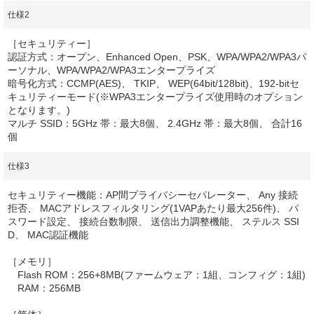
仕様2
［セキュリティー］
認証方式：オープン、Enhanced Open、PSK、WPA/WPA2/WPA3パ
ーソナル、WPA/WPA2/WPA3エンタープライズ
暗号化方式：CCMP(AES)、 TKIP、 WEP(64bit/128bit)、192-bitセ
キュリティーモード(※WPA3エンタープライズ使用時のオプション
となります。)
マルチ SSID：5GHz 帯：最大8個、 2.4GHz 帯：最大8個、 合計16
個
仕様3
セキュリティー機能：AP間プライバシーセパレーター、 Any 接続
拒否、 MACアドレスフィルタリング(1VAPあたり最大256件)、 パ
スワード設定、 接続台数制限、 送信出力調整機能、 ステルス SSI
D、 MAC認証機能
［メモリ］
Flash ROM：256+8MB(ファームウェア：1組、コンフィグ：1組)
RAM：256MB