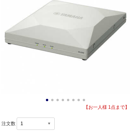
1
2
3
4
5
6
7
8
【お一人様 1点まで】
注文数