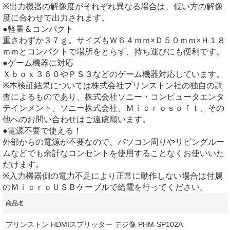
※出力機器の解像度がそれぞれ異なる場合は、低い方の解像
度に合わせて出力されます。
●軽量＆コンパクト
重さわずか３７ｇ。サイズもＷ６４ｍｍ×Ｄ５０ｍｍ×Ｈ１８
ｍｍとコンパクトで場所をとらず、持ち運びにも便利です。
●ゲーム機器に対応
Ｘｂｏｘ３６０やＰＳ３などのゲーム機器対応しています。
※本検証結果については株式会社プリンストン社の独自の調
査によるものであり、株式会社ソニー・コンピュータエンタ
テインメント、ソニー株式会社、Ｍｉｃｒｏｓｏｆｔ、その
他へのお問い合わせはご遠慮願います。
●電源不要で使える！
外部からの電源が不要なので、パソコン周りやリビングルー
ムなどでも余計なコンセントを使用することなくお使いいた
だけます。
※入力機器側の電力不足により正常に動作しない場合は付属
のＭｉｃｒｏＵＳＢケーブルで給電を行ってください。
商品名
プリンストン HDMIスプリッター デジ像 PHM-SP102A