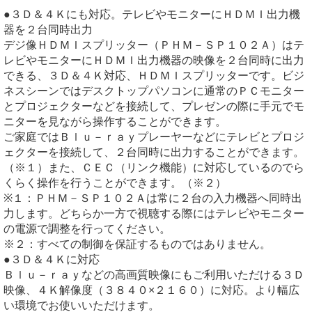
●３Ｄ＆４Ｋにも対応。テレビやモニターにＨＤＭＩ出力機
器を２台同時出力
デジ像ＨＤＭＩスプリッター（ＰＨＭ－ＳＰ１０２Ａ）はテ
レビやモニターにＨＤＭＩ出力機器の映像を２台同時に出力
できる、３Ｄ＆４Ｋ対応、ＨＤＭＩスプリッターです。ビジ
ネスシーンではデスクトップパソコンに通常のＰＣモニター
とプロジェクターなどを接続して、プレゼンの際に手元でモ
ニターを見ながら操作することができます。
ご家庭ではＢｌｕ－ｒａｙプレーヤーなどにテレビとプロジ
ェクターを接続して、２台同時に出力することができます。
（※１）また、ＣＥＣ（リンク機能）に対応しているのでら
くらく操作を行うことができます。（※２）
※１：ＰＨＭ－ＳＰ１０２Ａは常に２台の入力機器へ同時出
力します。どちらか一方で視聴する際にはテレビやモニター
の電源で調整を行ってください。
※２：すべての制御を保証するものではありません。
●３Ｄ＆４Ｋに対応
Ｂｌｕ－ｒａｙなどの高画質映像にもご利用いただける３Ｄ
映像、４Ｋ解像度（３８４０×２１６０）に対応。より幅広
い環境でお使いいただけます。