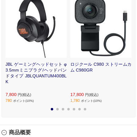
7
JBL ゲーミングヘッドセット φ
ロジクール C980 ストリームカ
0
3.5mmミニプラグ/ヘッドバン
ム C980GR
ドタイプ JBLQUANTUM400BL
K
7,800
17,800
円(税込)
円(税込)
780
1,780
ポイント(10%)
ポイント(10%)
1
2
3
4
5
6
7
商品概要