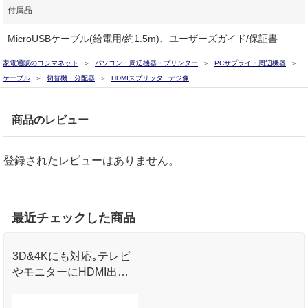
付属品
MicroUSBケーブル(給電用/約1.5m)、ユーザーズガイド/保証書
家電通販のコジマネット
パソコン・周辺機器・プリンター
PCサプライ・周辺機器
ケーブル
切替機・分配器
HDMIスプリッタｰ デジ像
商品のレビュー
登録されたレビューはありません。
最近チェックした商品
3D&4Kにも対応｡テレビ
やモニターにHDMI出力
機器を2台同時出力