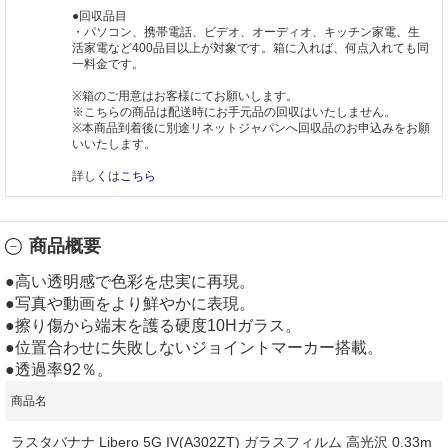
●回収品目
・パソコン、携帯電話、ビデオ、オーディオ、キッチン家電、生
活家電など400品目以上が対象です。箱に入れば、何点入れても同
一料金です。
※箱のご用意はお客様にてお願いします。
※こちらの商品は配送時にお手元品の回収はいたしません。
※本商品到着後に別途リネットジャパンへ回収品のお申込みをお願
いいたします。
詳しくは
こちら
商品概要
●高い透明感で色彩を忠実に再現。
●写真や動画をより鮮やかに表現。
●擦り傷から端末を護る硬度10Hガラス。
●位置合わせに失敗しないジョイントマーカー搭載。
●透過率92％。
商品名
ラスタバナナ Libero 5G IV(A302ZT) ガラスフィルム 高光沢 0.33m