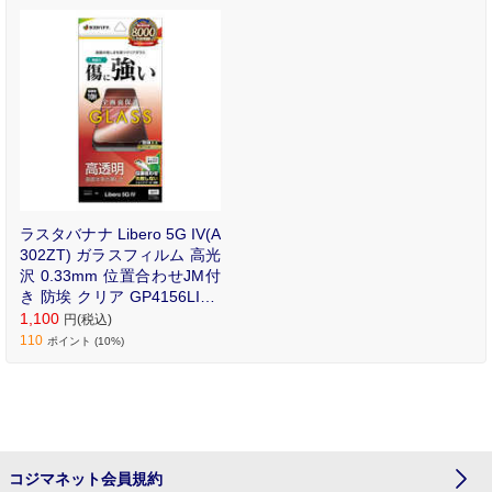
mm 位置合わせJM付き 防
埃 クリア
ラスタバナナ Libero 5G IV(A
302ZT) ガラスフィルム 高光
沢 0.33mm 位置合わせJM付
き 防埃 クリア GP4156LI5G
4
1,100
円(税込)
110
ポイント (10%)
コジマネット会員規約