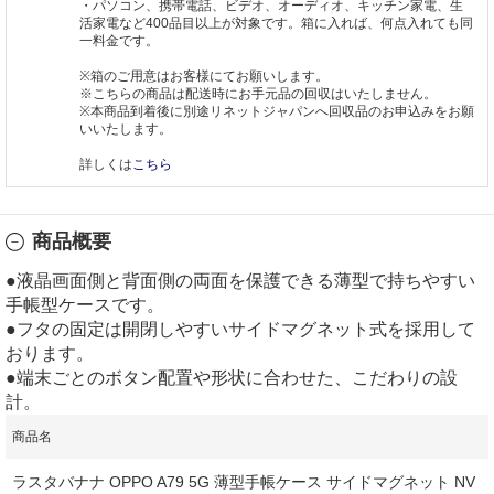
・パソコン、携帯電話、ビデオ、オーディオ、キッチン家電、生
活家電など400品目以上が対象です。箱に入れば、何点入れても同
一料金です。
※箱のご用意はお客様にてお願いします。
※こちらの商品は配送時にお手元品の回収はいたしません。
※本商品到着後に別途リネットジャパンへ回収品のお申込みをお願
いいたします。
詳しくは
こちら
商品概要
●液晶画面側と背面側の両面を保護できる薄型で持ちやすい
手帳型ケースです。
●フタの固定は開閉しやすいサイドマグネット式を採用して
おります。
●端末ごとのボタン配置や形状に合わせた、こだわりの設
計。
商品名
ラスタバナナ OPPO A79 5G 薄型手帳ケース サイドマグネット NV