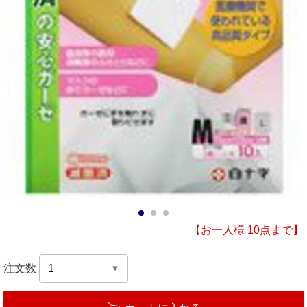
1
2
3
【お一人様 10点まで】
注文数