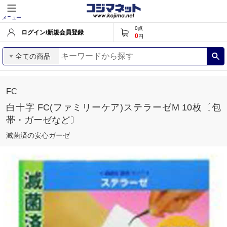
メニュー
0
点
ログイン/新規会員登録
0
円
全ての商品
FC
白十字 FC(ファミリーケア)ステラーゼM 10枚〔包
帯・ガーゼなど〕
滅菌済の安心ガーゼ