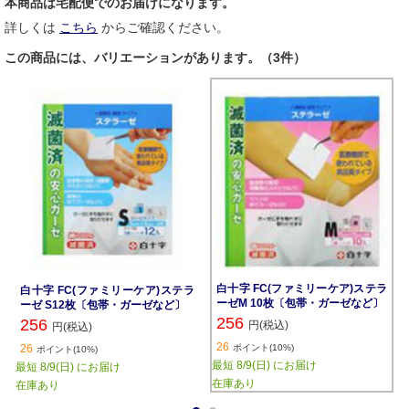
本商品は宅配便でのお届けになります。
詳しくは
こちら
からご確認ください。
この商品には、バリエーションがあります。（3件）
白十字 FC(ファミリーケア)ステラ
白十字 FC(ファミリーケア)ステラ
ーゼM 10枚〔包帯・ガーゼなど〕
ーゼ S12枚〔包帯・ガーゼなど〕
256
256
円(税込)
円(税込)
26
26
ポイント(10%)
ポイント(10%)
最短 8/9(日) にお届け
最短 8/9(日) にお届け
在庫あり
在庫あり