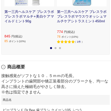
ー
第一三共ヘルスケア ブレスラボ
第一三共ヘルスケア ブレスラボ
0
ブレスラボマルチ+美白ケアマ
ブレスラボマウスウオッシュマ
イルドミント90g
ルチケアシトラスミント450ml
774
円(税込)
845
円(税込)
78
ポイント(10%)
85
ポイント(10%)
（
1件
）
1
2
3
商品概要
接触感覚がソフトな１０．５ｍｍの毛長。
インプラントの歯間部や矯正装着部分のプラークを、均一な
高さに揃えた極細毛がやさしく除去。
※色は指定できません
商品名
ビーブランド Dr.Bee 歯ブラシ クイーン105 ふつう